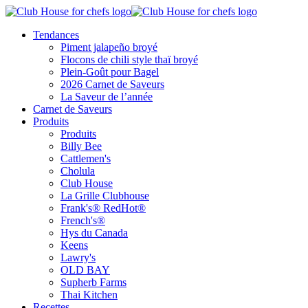
Tendances
Piment jalapeño broyé
Flocons de chili style thaï broyé
Plein-Goût pour Bagel
2026 Carnet de Saveurs
La Saveur de l’année
Carnet de Saveurs
Produits
Produits
Billy Bee
Cattlemen's
Cholula
Club House
La Grille Clubhouse
Frank's® RedHot®
French's®
Hys du Canada
Keens
Lawry's
OLD BAY
Supherb Farms
Thai Kitchen
Recettes