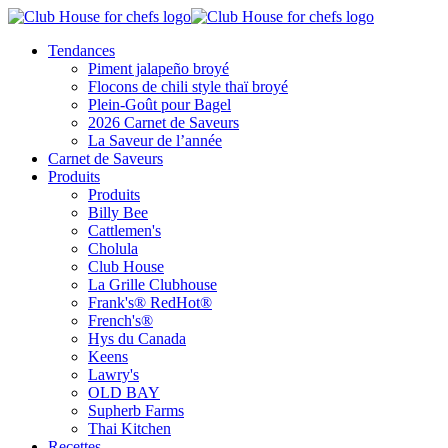
Tendances
Piment jalapeño broyé
Flocons de chili style thaï broyé
Plein-Goût pour Bagel
2026 Carnet de Saveurs
La Saveur de l’année
Carnet de Saveurs
Produits
Produits
Billy Bee
Cattlemen's
Cholula
Club House
La Grille Clubhouse
Frank's® RedHot®
French's®
Hys du Canada
Keens
Lawry's
OLD BAY
Supherb Farms
Thai Kitchen
Recettes