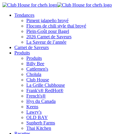
Tendances
Piment jalapeño broyé
Flocons de chili style thaï broyé
Plein-Goût pour Bagel
2026 Carnet de Saveurs
La Saveur de l’année
Carnet de Saveurs
Produits
Produits
Billy Bee
Cattlemen's
Cholula
Club House
La Grille Clubhouse
Frank's® RedHot®
French's®
Hys du Canada
Keens
Lawry's
OLD BAY
Supherb Farms
Thai Kitchen
Recettes