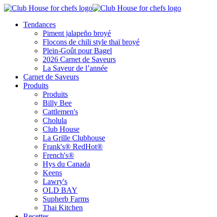
Tendances
Piment jalapeño broyé
Flocons de chili style thaï broyé
Plein-Goût pour Bagel
2026 Carnet de Saveurs
La Saveur de l’année
Carnet de Saveurs
Produits
Produits
Billy Bee
Cattlemen's
Cholula
Club House
La Grille Clubhouse
Frank's® RedHot®
French's®
Hys du Canada
Keens
Lawry's
OLD BAY
Supherb Farms
Thai Kitchen
Recettes