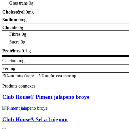
Gras trans 0g
Cholestérol
0mg
Sodium
0mg
Glucide
0g
Fibres 0g
Sucre 0g
Protéines
0.1 g
Calcium mg
Fer mg
*5 % ou moins c'est peu, 15 % ou plus c'est beaucoup
Produits connexes
Club House® Piment jalapeno broye
Club House® Sel a l oignon