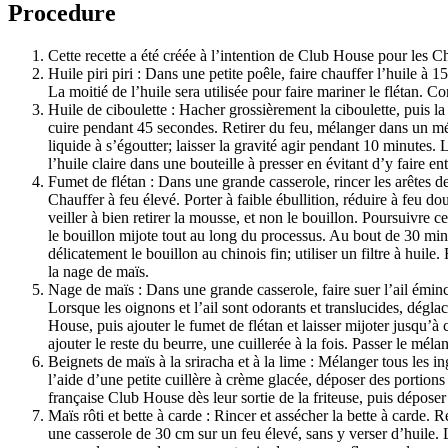
Procedure
Cette recette a été créée à l’intention de Club House pour les C
Huile piri piri : Dans une petite poêle, faire chauffer l’huile à 1
La moitié de l’huile sera utilisée pour faire mariner le flétan. C
Huile de ciboulette : Hacher grossièrement la ciboulette, puis l
cuire pendant 45 secondes. Retirer du feu, mélanger dans un méla
liquide à s’égoutter; laisser la gravité agir pendant 10 minutes.
l’huile claire dans une bouteille à presser en évitant d’y faire en
Fumet de flétan : Dans une grande casserole, rincer les arêtes de 
Chauffer à feu élevé. Porter à faible ébullition, réduire à feu 
veiller à bien retirer la mousse, et non le bouillon. Poursuivre 
le bouillon mijote tout au long du processus. Au bout de 30 minu
délicatement le bouillon au chinois fin; utiliser un filtre à hui
la nage de maïs.
Nage de maïs : Dans une grande casserole, faire suer l’ail émin
Lorsque les oignons et l’ail sont odorants et translucides, dégla
House, puis ajouter le fumet de flétan et laisser mijoter jusqu’à
ajouter le reste du beurre, une cuillerée à la fois. Passer le méla
Beignets de maïs à la sriracha et à la lime : Mélanger tous les i
l’aide d’une petite cuillère à crème glacée, déposer des portion
française Club House dès leur sortie de la friteuse, puis dépose
Maïs rôti et bette à carde : Rincer et assécher la bette à carde. R
une casserole de 30 cm sur un feu élevé, sans y verser d’huile.