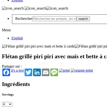
English
Rechercher
Menu
English
Flétan grillé piri piri avec maïs et bette à 
Partager sur :
it's a test
Twitter
LinkedIn
Email
Message
Ingrédients
Servings