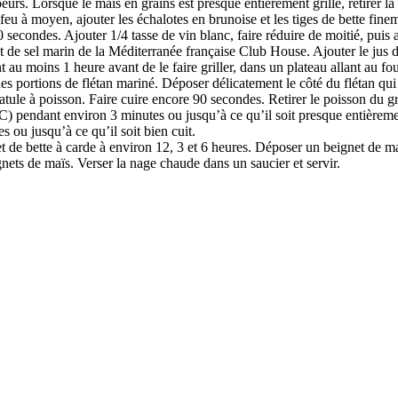
rs. Lorsque le maïs en grains est presque entièrement grillé, retirer la 
e feu à moyen, ajouter les échalotes en brunoise et les tiges de bette fi
secondes. Ajouter 1/4 tasse de vin blanc, faire réduire de moitié, puis 
t de sel marin de la Méditerranée française Club House. Ajouter le jus de 
ant au moins 1 heure avant de le faire griller, dans un plateau allant au fo
s portions de flétan mariné. Déposer délicatement le côté du flétan qui se
tule à poisson. Faire cuire encore 90 secondes. Retirer le poisson du gri
) pendant environ 3 minutes ou jusqu’à ce qu’il soit presque entièremen
s ou jusqu’à ce qu’il soit bien cuit.
 de bette à carde à environ 12, 3 et 6 heures. Déposer un beignet de maï
gnets de maïs. Verser la nage chaude dans un saucier et servir.