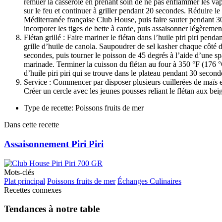
remuer la casserole en prenant soin de ne pas enflammer les vapeu
sur le feu et continuer à griller pendant 20 secondes. Réduire l
Méditerranée française Club House, puis faire sauter pendant 30 
incorporer les tiges de bette à carde, puis assaisonner légèremen
Flétan grillé : Faire mariner le flétan dans l’huile piri piri pend
grille d’huile de canola. Saupoudrer de sel kasher chaque côté de
secondes, puis tourner le poisson de 45 degrés à l’aide d’une spa
marinade. Terminer la cuisson du flétan au four à 350 °F (176 °C
d’huile piri piri qui se trouve dans le plateau pendant 30 seconde
Service : Commencer par disposer plusieurs cuillerées de maïs et
Créer un cercle avec les jeunes pousses reliant le flétan aux bei
Type de recette: Poissons fruits de mer
Dans cette recette
Assaisonnement Piri Piri
Mots-clés
Plat principal
Poissons fruits de mer
Échanges Culinaires
Recettes connexes
Tendances à notre table