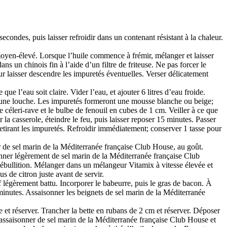
secondes, puis laisser refroidir dans un contenant résistant à la chaleur.
u moyen-élevé. Lorsque l’huile commence à frémir, mélanger et laisser
 un chinois fin à l’aide d’un filtre de friteuse. Ne pas forcer le
our laisser descendre les impuretés éventuelles. Verser délicatement
e l’eau soit claire. Vider l’eau, et ajouter 6 litres d’eau froide.
de d’une louche. Les impuretés formeront une mousse blanche ou beige;
 céleri-rave et le bulbe de fenouil en cubes de 1 cm. Veiller à ce que
la casserole, éteindre le feu, puis laisser reposer 15 minutes. Passer
 retirant les impuretés. Refroidir immédiatement; conserver 1 tasse pour
r de sel marin de la Méditerranée française Club House, au goût.
isonner légèrement de sel marin de la Méditerranée française Club
ble ébullition. Mélanger dans un mélangeur Vitamix à vitesse élevée et
us de citron juste avant de servir.
uf légèrement battu. Incorporer le babeurre, puis le gras de bacon. À
 minutes. Assaisonner les beignets de sel marin de la Méditerranée
ette et réserver. Trancher la bette en rubans de 2 cm et réserver. Déposer
 assaisonner de sel marin de la Méditerranée française Club House et