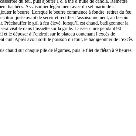
casserole du feu, puis ajouter 1 c. à thé d’huile de canola. Remettre
nement hachées. Assaisonner légèrement avec du sel marin de la
ajouter le beurre. Lorsque le beurre commence à fondre, retirer du feu,
citron juste avant de servir et rectifier l’assaisonnement, au besoin.
ur. Préchauffer le gril à feu élevé; lorsqu’il est chaud, badigeonner la
ra visible dans l’assiette sur la grille. Laisser cuire pendant 90
l et le déposer à l’endroit sur le plateau contenant l’excès de
t cuit. Après avoir sorti le poisson du four, le badigeonner de l’excès
s chaud sur chaque pile de légumes, puis le filet de flétan à 9 heures.