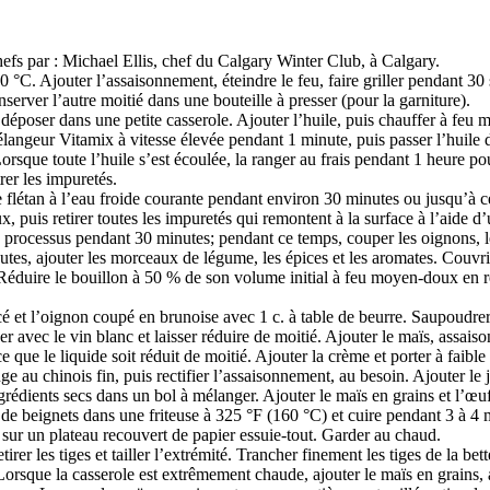
hefs par : Michael Ellis, chef du Calgary Winter Club, à Calgary.
50 °C. Ajouter l’assaisonnement, éteindre le feu, faire griller pendant 30 
onserver l’autre moitié dans une bouteille à presser (pour la garniture).
a déposer dans une petite casserole. Ajouter l’huile, puis chauffer à fe
ngeur Vitamix à vitesse élevée pendant 1 minute, puis passer l’huile dans
 Lorsque toute l’huile s’est écoulée, la ranger au frais pendant 1 heure p
trer les impuretés.
flétan à l’eau froide courante pendant environ 30 minutes ou jusqu’à ce qu
doux, puis retirer toutes les impuretés qui remontent à la surface à l’ai
ce processus pendant 30 minutes; pendant ce temps, couper les oignons, le
tes, ajouter les morceaux de légume, les épices et les aromates. Couvrir 
le. Réduire le bouillon à 50 % de son volume initial à feu moyen-doux en
cé et l’oignon coupé en brunoise avec 1 c. à table de beurre. Saupoudre
cer avec le vin blanc et laisser réduire de moitié. Ajouter le maïs, assa
 ce que le liquide soit réduit de moitié. Ajouter la crème et porter à fai
nge au chinois fin, puis rectifier l’assaisonnement, au besoin. Ajouter le j
ngrédients secs dans un bol à mélanger. Ajouter le maïs en grains et l’œ
s de beignets dans une friteuse à 325 °F (160 °C) et cuire pendant 3 à 4
r sur un plateau recouvert de papier essuie-tout. Garder au chaud.
etirer les tiges et tailler l’extrémité. Trancher finement les tiges de la b
 Lorsque la casserole est extrêmement chaude, ajouter le maïs en grains,