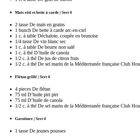
Maïs rôti et bette à carde | Sert 4
2 tasse De maïs en grains
1 bunch De bette à carde arc-en-ciel
1 c. à table Déchalote, coupée en brunoise
1/4 tasse De vin blanc sec
1 c. à table De beurre non salé
1 c. à thé D’huile de canola
1/2 c. à thé De jus de citron frais
1/2 c. à thé De sel marin de la Méditerranée française Club Hou
Flétan grillé | Sert 4
4 pieces De flétan
75 ml D’huile piri piri
75 ml D’huile de canola
1/2 c. à thé De sel marin de la Méditerranée française Club Hou
Garniture | Sert 4
1 tasse De jeunes pousses