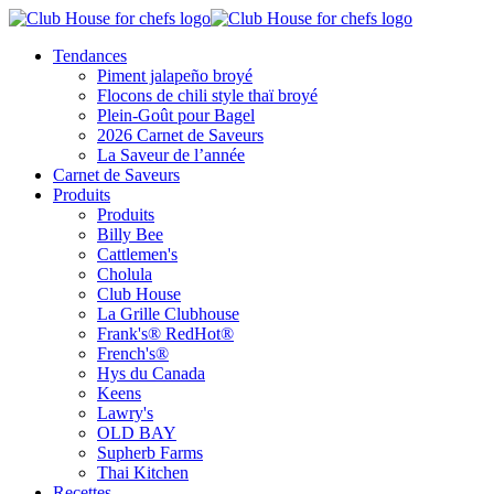
Tendances
Piment jalapeño broyé
Flocons de chili style thaï broyé
Plein-Goût pour Bagel
2026 Carnet de Saveurs
La Saveur de l’année
Carnet de Saveurs
Produits
Produits
Billy Bee
Cattlemen's
Cholula
Club House
La Grille Clubhouse
Frank's® RedHot®
French's®
Hys du Canada
Keens
Lawry's
OLD BAY
Supherb Farms
Thai Kitchen
Recettes