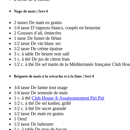
Nage de maïs | Sert 4
2 tasses De maïs en grains
1/4 tasse D’oignons blancs, coupés en brunoise
2 Gousses d’ail, émincées
1 tasse De fumet de flétan
1/2 tasse De vin blanc sec
1/2 tasse De crème épaisse
3 c. à table De beurre non salé
1 c. à thé De jus de citron frais
1/2 c. à thé De sel marin de la Méditerranée française Club Hou
Beignets de maïs à la sriracha et à la lime | Sert 4
3/4 tasse De farine tout usage
1/4 tasse De semoule de maïs
1 c. à thé
Club House ® Assaisonnement Piri Piri
1/2 c. à thé De sel kasher, grillé
1/2 c. à thé De sucre granulé
1/2 tasse De maïs en grains
1 Oeuf
1/2 tasse De babeurre
1 c. à table De gras de bacon