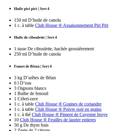
Huile piri piri | Sert 4
150 ml D’huile de canola
1 c. à table
Club House ® Assaisonnement Piri Piri
Huile de ciboulette | Sert 4
1 tasse De ciboulette, hachée grossièrement
250 ml D’huile de canola
Fumet de flétan | Sert 4
3 kg D’arêtes de flétan
6 l D’eau
3 Oignons blancs
1 Bulbe de fenouil
1 Céleri-rave
1 c. à table
Club House ® Graines de coriandre
1 c. à table
Club House ® Poivre noir en grains
1 c. à thé
Club House ® Piment de Cayenne broye
10
Club House ® Feuilles de laurier entieres
50 g De thym frais
2 Zeste de 2 citrons