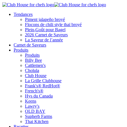
Tendances
Piment jalapeño broyé
Flocons de chili style thaï broyé
Plein-Goût pour Bagel
2026 Carnet de Saveurs
La Saveur de l’année
Carnet de Saveurs
Produits
Produits
Billy Bee
Cattlemen's
Cholula
Club House
La Grille Clubhouse
Frank's® RedHot®
French's®
Hys du Canada
Keens
Lawry's
OLD BAY
Supherb Farms
Thai Kitchen
Recettes