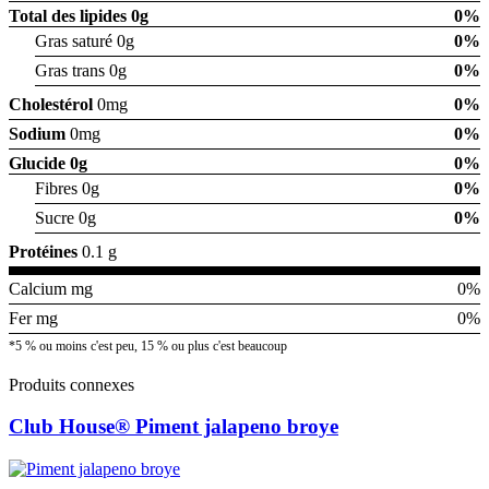
Total des lipides
0g
0%
Gras saturé 0g
0%
Gras trans 0g
0%
Cholestérol
0mg
0%
Sodium
0mg
0%
Glucide
0g
0%
Fibres 0g
0%
Sucre 0g
0%
Protéines
0.1 g
Calcium mg
0%
Fer mg
0%
*5 % ou moins c'est peu, 15 % ou plus c'est beaucoup
Produits connexes
Club House® Piment jalapeno broye