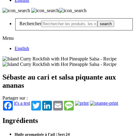
English
Rechercher
Menu
English
Sébaste au cari et salsa piquante aux
ananas
Partager sur :
it's a test
Twitter
LinkedIn
Email
Message
Ingrédients
Huile aromatisée à l’ail | Sert 24