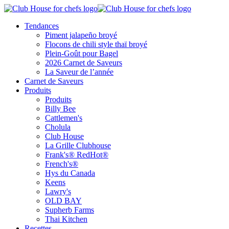
Tendances
Piment jalapeño broyé
Flocons de chili style thaï broyé
Plein-Goût pour Bagel
2026 Carnet de Saveurs
La Saveur de l’année
Carnet de Saveurs
Produits
Produits
Billy Bee
Cattlemen's
Cholula
Club House
La Grille Clubhouse
Frank's® RedHot®
French's®
Hys du Canada
Keens
Lawry's
OLD BAY
Supherb Farms
Thai Kitchen
Recettes