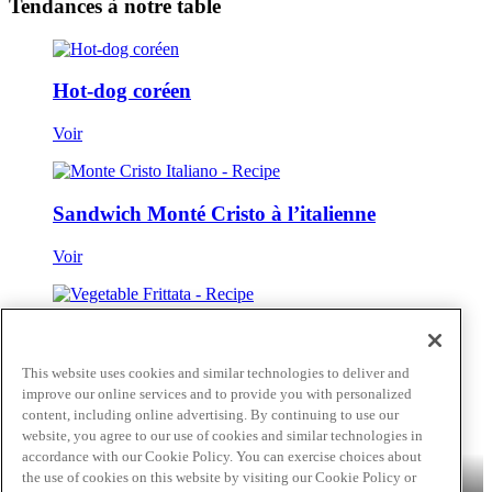
Tendances à notre table
Hot-dog coréen
Voir
Sandwich Monté Cristo à l’italienne
Voir
Frittata aux légumes
This website uses cookies and similar technologies to deliver and
Voir
improve our online services and to provide you with personalized
content, including online advertising. By continuing to use our
Passer au contenu principal(Skip)
website, you agree to our use of cookies and similar technologies in
accordance with our Cookie Policy. You can exercise choices about
Produits
Billy Bee®
Cattlemen's®
Club House®
About
Franks®
the use of cookies on this website by visiting our Cookie Policy or