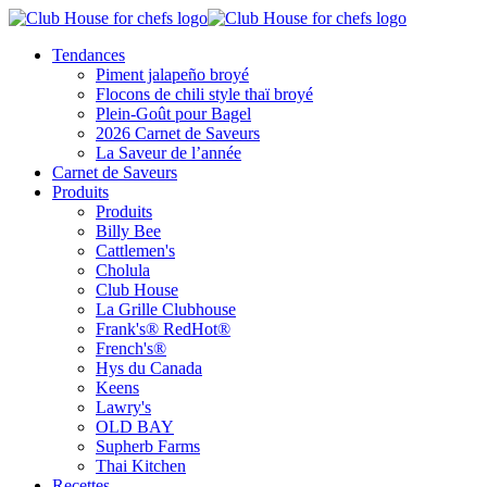
Tendances
Piment jalapeño broyé
Flocons de chili style thaï broyé
Plein-Goût pour Bagel
2026 Carnet de Saveurs
La Saveur de l’année
Carnet de Saveurs
Produits
Produits
Billy Bee
Cattlemen's
Cholula
Club House
La Grille Clubhouse
Frank's® RedHot®
French's®
Hys du Canada
Keens
Lawry's
OLD BAY
Supherb Farms
Thai Kitchen
Recettes