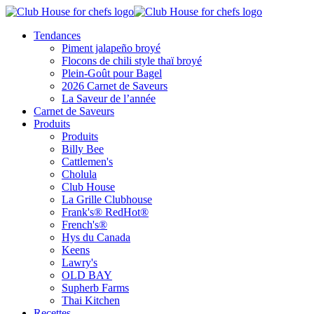
Tendances
Piment jalapeño broyé
Flocons de chili style thaï broyé
Plein-Goût pour Bagel
2026 Carnet de Saveurs
La Saveur de l’année
Carnet de Saveurs
Produits
Produits
Billy Bee
Cattlemen's
Cholula
Club House
La Grille Clubhouse
Frank's® RedHot®
French's®
Hys du Canada
Keens
Lawry's
OLD BAY
Supherb Farms
Thai Kitchen
Recettes