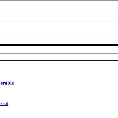
’erable
real