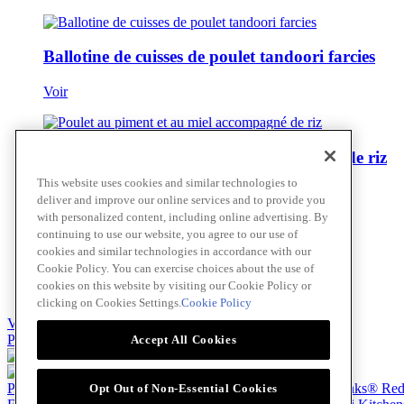
Ballotine de cuisses de poulet tandoori farcies
Voir
Poulet au piment et au miel accompagné de riz
This website uses cookies and similar technologies to
Voir
deliver and improve our online services and to provide you
with personalized content, including online advertising. By
continuing to use our website, you agree to our use of
cookies and similar technologies in accordance with our
Pâtes portobello à la florentine
Cookie Policy. You can exercise choices about the use of
cookies on this website by visiting our Cookie Policy or
Voir
clicking on Cookies Settings.
Cookie Policy
Voir tout
Passer au contenu principal(Skip)
Accept All Cookies
Produits
Billy Bee®
Cattlemen's®
Club House®
About
Franks® Re
Opt Out of Non-Essential Cookies