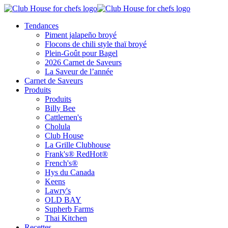
Tendances
Piment jalapeño broyé
Flocons de chili style thaï broyé
Plein-Goût pour Bagel
2026 Carnet de Saveurs
La Saveur de l’année
Carnet de Saveurs
Produits
Produits
Billy Bee
Cattlemen's
Cholula
Club House
La Grille Clubhouse
Frank's® RedHot®
French's®
Hys du Canada
Keens
Lawry's
OLD BAY
Supherb Farms
Thai Kitchen
Recettes