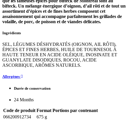
que les fameuses épices pour bifteck de Montréal sont au
bifteck. Un mélange énergique d’oignon, d’ail rôti et de tout un
assortiment d’épices et de fines herbes composent cet
assaisonnement qui accompagne parfaitement les grillades de
volaille, de porc, de poisson et de viandes délicates.
Ingrédients
SEL, LÉGUMES DÉSHYDRATÉS (OIGNON, AIL RÔTI),
ÉPICES ET FINES HERBES, HUILE DE TOURNESOL À
HAUTE TENEUR EN ACIDE OLÉIQUE, INOSINATE ET
GUANYLATE DISODIQUES, ROCOU, ACIDE
ASCORBIQUE, ARÔMES NATURELS.
Allergènes
Durée de conservation
24 Months
Code de produit
Format
Portions par contenant
066200912734
675 g