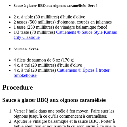
Sauce à glacer BBQ aux oignons caramélisés | Sert 4
2 c. à table (30 millilitres) d'huile d'olive
2 tasses (500 millilitres) d’oignons, coupés en juliennes
1 tasse (250 millilitres) de vinaigre balsamique foncé
1/3 tasse (70 millilitres)
Cattlemens ® Sauce Style Kansas
City Classique
Saumon | Sert 4
4 filets de saumon de 6 oz (170 g)
4 c. à thé (20 millilitres) d'huile d'olive
4 c. à thé (20 millilitres)
Cattlemens ® Épices à frotter
Smokehouse
Procedure
Sauce à glacer BBQ aux oignons caramélisés
Verser l’huile dans une poêle à feu moyen. Faire suer les
oignons jusqu’à ce qu’ils commencent à caraméliser.
Ajouter le vinaigre balsamique et la sauce BBQ. Porter à
faible ébullition et poursuivre la cuisson jusqu’à ce que le