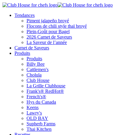
Tendances
Piment jalapeño broyé
Flocons de chili style thaï broyé
Plein-Goût pour Bagel
2026 Carnet de Saveurs
La Saveur de l’année
Carnet de Saveurs
Produits
Produits
Billy Bee
Cattlemen's
Cholula
Club House
La Grille Clubhouse
Frank's® RedHot®
French's®
Hys du Canada
Keens
Lawry's
OLD BAY
Supherb Farms
Thai Kitchen
Recettes