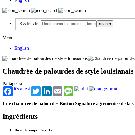
English
Rechercher
Menu
English
Chaudrée de palourdes de style louisianais
Partager sur :
it's a test
Twitter
LinkedIn
Email
Message
Une chaudrée de palourdes Boston Signature agrémentée de la save
Ingrédients
Base de soupe | Sert 12