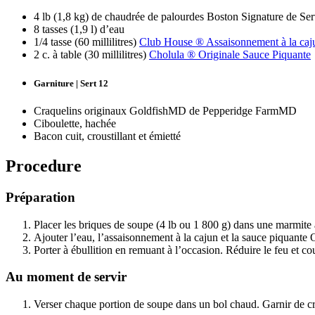
4 lb (1,8 kg) de chaudrée de palourdes Boston Signature de Se
8 tasses (1,9 l) d’eau
1/4 tasse (60 millilitres)
Club House ® Assaisonnement à la caju
2 c. à table (30 millilitres)
Cholula ® Originale Sauce Piquante
Garniture | Sert 12
Craquelins originaux GoldfishMD de Pepperidge FarmMD
Ciboulette, hachée
Bacon cuit, croustillant et émietté
Procedure
Préparation
Placer les briques de soupe (4 lb ou 1 800 g) dans une marmite
Ajouter l’eau, l’assaisonnement à la cajun et la sauce piquante O
Porter à ébullition en remuant à l’occasion. Réduire le feu et co
Au moment de servir
Verser chaque portion de soupe dans un bol chaud. Garnir de cr