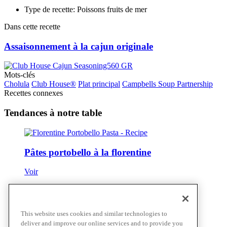
Type de recette: Poissons fruits de mer
Dans cette recette
Assaisonnement à la cajun originale
Mots-clés
Cholula
Club House®
Plat principal
Campbells Soup Partnership
Recettes connexes
Tendances à notre table
Pâtes portobello à la florentine
Voir
Pizza épinards et féta à la grecque
This website uses cookies and similar technologies to
deliver and improve our online services and to provide you