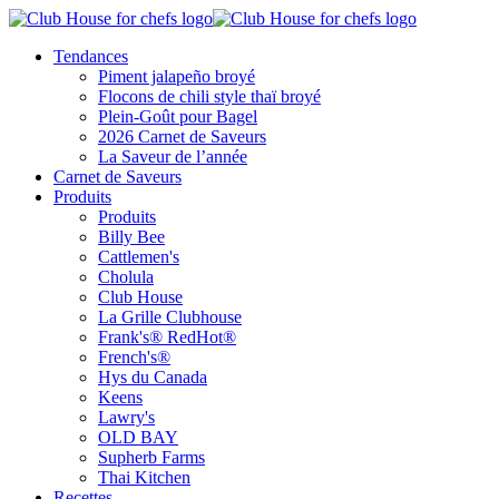
Tendances
Piment jalapeño broyé
Flocons de chili style thaï broyé
Plein-Goût pour Bagel
2026 Carnet de Saveurs
La Saveur de l’année
Carnet de Saveurs
Produits
Produits
Billy Bee
Cattlemen's
Cholula
Club House
La Grille Clubhouse
Frank's® RedHot®
French's®
Hys du Canada
Keens
Lawry's
OLD BAY
Supherb Farms
Thai Kitchen
Recettes