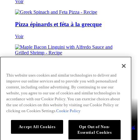
Voir
Pizza épinards et féta à la grecque
Voir
Linguinis au bacon à l’érable avec sauce
This website uses cookies and similar technologies to deliver and
Voir
improve our online services and to provide you with personalized
content, including online advertising. By continuing to use our
Passer au contenu principal(Skip)
website, you agree to our use of cookies and similar technologies in
accordance with our Cookie Policy. You can exercise choices about
Produits
Billy Bee®
Cattlemen's®
Club House®
About
Franks®
the use of cookies on this website by visiting our Cookie Policy or
RedHot®
clicking on Cookies Settings.
Cookie Policy
French's®
Hy's®
Keen's®
Lawry's®
SupHerb Farms®
Thai
Kitchen®
Échanges Culinaires
Recettes
Hors-d’œuvre
Beverages
Dessert
Plat principal
Sauce
Plat
Accept All Cookies
Opt Out of Non-
d’accompagnement
Essential Cookies
About
À propos de nous
Normes d'accessibilité
Modalités