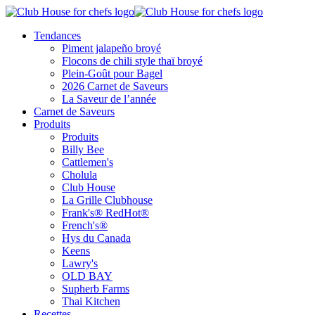
Tendances
Piment jalapeño broyé
Flocons de chili style thaï broyé
Plein-Goût pour Bagel
2026 Carnet de Saveurs
La Saveur de l’année
Carnet de Saveurs
Produits
Produits
Billy Bee
Cattlemen's
Cholula
Club House
La Grille Clubhouse
Frank's® RedHot®
French's®
Hys du Canada
Keens
Lawry's
OLD BAY
Supherb Farms
Thai Kitchen
Recettes