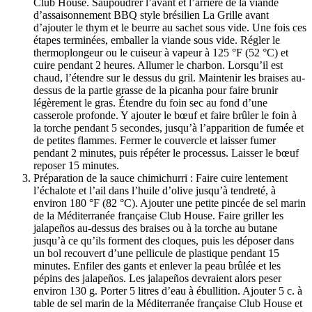
Club House. Saupoudrer l’avant et l’arrière de la viande
d’assaisonnement BBQ style brésilien La Grille avant
d’ajouter le thym et le beurre au sachet sous vide. Une fois ces
étapes terminées, emballer la viande sous vide. Régler le
thermoplongeur ou le cuiseur à vapeur à 125 °F (52 °C) et
cuire pendant 2 heures. Allumer le charbon. Lorsqu’il est
chaud, l’étendre sur le dessus du gril. Maintenir les braises au-
dessus de la partie grasse de la picanha pour faire brunir
légèrement le gras. Étendre du foin sec au fond d’une
casserole profonde. Y ajouter le bœuf et faire brûler le foin à
la torche pendant 5 secondes, jusqu’à l’apparition de fumée et
de petites flammes. Fermer le couvercle et laisser fumer
pendant 2 minutes, puis répéter le processus. Laisser le bœuf
reposer 15 minutes.
Préparation de la sauce chimichurri : Faire cuire lentement
l’échalote et l’ail dans l’huile d’olive jusqu’à tendreté, à
environ 180 °F (82 °C). Ajouter une petite pincée de sel marin
de la Méditerranée française Club House. Faire griller les
jalapeños au-dessus des braises ou à la torche au butane
jusqu’à ce qu’ils forment des cloques, puis les déposer dans
un bol recouvert d’une pellicule de plastique pendant 15
minutes. Enfiler des gants et enlever la peau brûlée et les
pépins des jalapeños. Les jalapeños devraient alors peser
environ 130 g. Porter 5 litres d’eau à ébullition. Ajouter 5 c. à
table de sel marin de la Méditerranée française Club House et