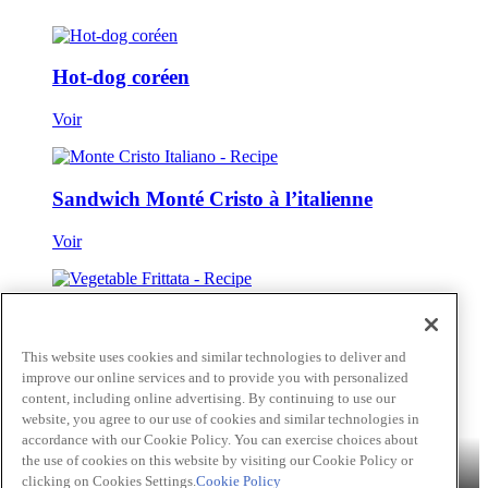
Hot-dog coréen
Voir
Sandwich Monté Cristo à l’italienne
Voir
Frittata aux légumes
This website uses cookies and similar technologies to deliver and
Voir
improve our online services and to provide you with personalized
content, including online advertising. By continuing to use our
Passer au contenu principal(Skip)
website, you agree to our use of cookies and similar technologies in
accordance with our Cookie Policy. You can exercise choices about
Produits
Billy Bee®
Cattlemen's®
Club House®
About
Franks®
the use of cookies on this website by visiting our Cookie Policy or
RedHot®
clicking on Cookies Settings.
Cookie Policy