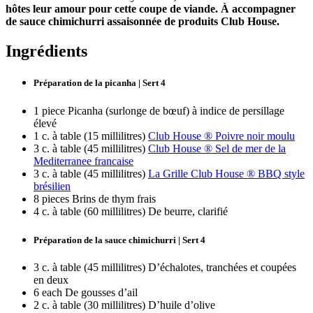
hôtes leur amour pour cette coupe de viande. À accompagner
de sauce chimichurri assaisonnée de produits Club House.
Ingrédients
Préparation de la picanha | Sert 4
1 piece Picanha (surlonge de bœuf) à indice de persillage
élevé
1 c. à table (15 millilitres)
Club House ® Poivre noir moulu
3 c. à table (45 millilitres)
Club House ® Sel de mer de la
Mediterranee francaise
3 c. à table (45 millilitres)
La Grille Club House ® BBQ style
brésilien
8 pieces Brins de thym frais
4 c. à table (60 millilitres) De beurre, clarifié
Préparation de la sauce chimichurri | Sert 4
3 c. à table (45 millilitres) D’échalotes, tranchées et coupées
en deux
6 each De gousses d’ail
2 c. à table (30 millilitres) D’huile d’olive