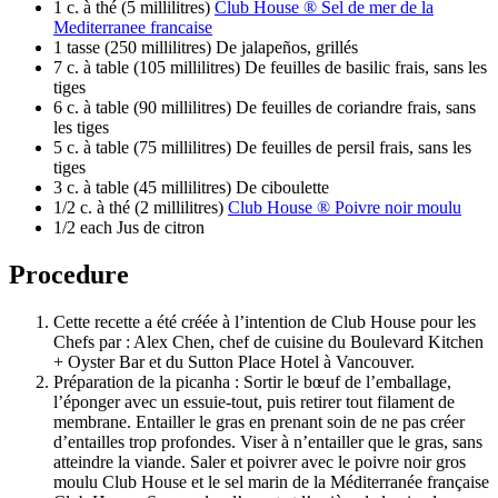
1 c. à thé (5 millilitres)
Club House ® Sel de mer de la
Mediterranee francaise
1 tasse (250 millilitres) De jalapeños, grillés
7 c. à table (105 millilitres) De feuilles de basilic frais, sans les
tiges
6 c. à table (90 millilitres) De feuilles de coriandre frais, sans
les tiges
5 c. à table (75 millilitres) De feuilles de persil frais, sans les
tiges
3 c. à table (45 millilitres) De ciboulette
1/2 c. à thé (2 millilitres)
Club House ® Poivre noir moulu
1/2 each Jus de citron
Procedure
Cette recette a été créée à l’intention de Club House pour les
Chefs par : Alex Chen, chef de cuisine du Boulevard Kitchen
+ Oyster Bar et du Sutton Place Hotel à Vancouver.
Préparation de la picanha : Sortir le bœuf de l’emballage,
l’éponger avec un essuie-tout, puis retirer tout filament de
membrane. Entailler le gras en prenant soin de ne pas créer
d’entailles trop profondes. Viser à n’entailler que le gras, sans
atteindre la viande. Saler et poivrer avec le poivre noir gros
moulu Club House et le sel marin de la Méditerranée française