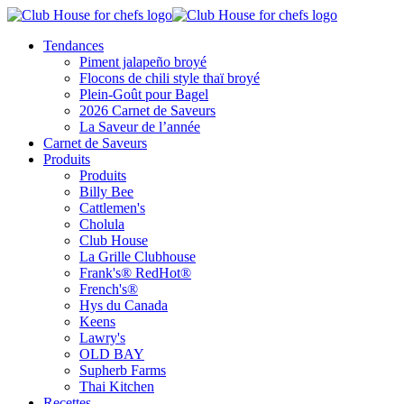
Tendances
Piment jalapeño broyé
Flocons de chili style thaï broyé
Plein-Goût pour Bagel
2026 Carnet de Saveurs
La Saveur de l’année
Carnet de Saveurs
Produits
Produits
Billy Bee
Cattlemen's
Cholula
Club House
La Grille Clubhouse
Frank's® RedHot®
French's®
Hys du Canada
Keens
Lawry's
OLD BAY
Supherb Farms
Thai Kitchen
Recettes