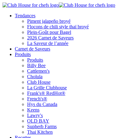
Tendances
Piment jalapeño broyé
Flocons de chili style thaï broyé
Plein-Goût pour Bagel
2026 Carnet de Saveurs
La Saveur de l’année
Carnet de Saveurs
Produits
Produits
Billy Bee
Cattlemen's
Cholula
Club House
La Grille Clubhouse
Frank's® RedHot®
French's®
Hys du Canada
Keens
Lawry's
OLD BAY
Supherb Farms
Thai Kitchen
Recettes