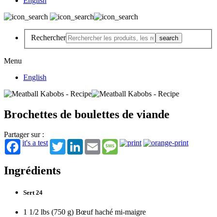
English
Rechercher
Menu
English
Brochettes de boulettes de viande
Partager sur :
it's a test
Twitter
LinkedIn
Email
Message
Ingrédients
Sert 24
1 1/2 lbs (750 g) Bœuf haché mi-maigre