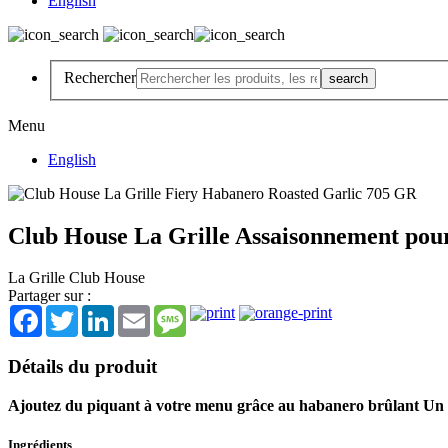
English
Rechercher
Menu
English
Club House La Grille Assaisonnement pour 
La Grille Club House
Partager sur :
Facebook
Twitter
LinkedIn
Email
Message
Détails du produit
Ajoutez du piquant à votre menu grâce au habanero brûlant Un mél
Ingrédients