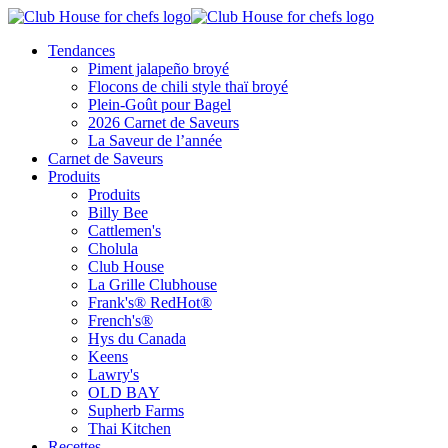
Tendances
Piment jalapeño broyé
Flocons de chili style thaï broyé
Plein-Goût pour Bagel
2026 Carnet de Saveurs
La Saveur de l’année
Carnet de Saveurs
Produits
Produits
Billy Bee
Cattlemen's
Cholula
Club House
La Grille Clubhouse
Frank's® RedHot®
French's®
Hys du Canada
Keens
Lawry's
OLD BAY
Supherb Farms
Thai Kitchen
Recettes