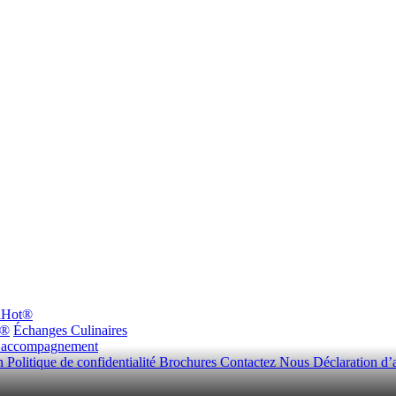
dHot®
n®
Échanges Culinaires
d’accompagnement
on
Politique de confidentialité
Brochures
Contactez Nous
Déclaration d’