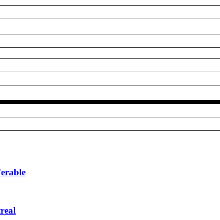
’erable
real