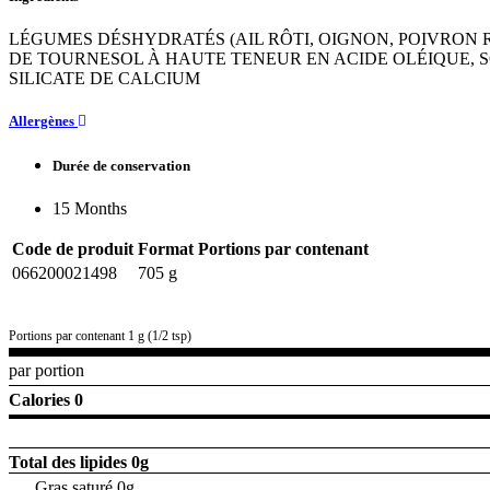
LÉGUMES DÉSHYDRATÉS (AIL RÔTI, OIGNON, POIVRON R
DE TOURNESOL À HAUTE TENEUR EN ACIDE OLÉIQUE, SO
SILICATE DE CALCIUM
Allergènes
Durée de conservation
15 Months
Code de produit
Format
Portions par contenant
066200021498
705 g
Portions par contenant 1 g (1/2 tsp)
par portion
Calories 0
Total des lipides
0g
Gras saturé 0g