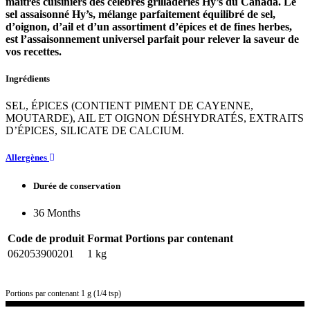
maîtres cuisiniers des célèbres grilladeries Hy’s du Canada. Le
sel assaisonné Hy’s, mélange parfaitement équilibré de sel,
d’oignon, d’ail et d’un assortiment d’épices et de fines herbes,
est l’assaisonnement universel parfait pour relever la saveur de
vos recettes.
Ingrédients
SEL, ÉPICES (CONTIENT PIMENT DE CAYENNE,
MOUTARDE), AIL ET OIGNON DÉSHYDRATÉS, EXTRAITS
D’ÉPICES, SILICATE DE CALCIUM.
Allergènes
Durée de conservation
36 Months
Code de produit
Format
Portions par contenant
062053900201
1 kg
Portions par contenant 1 g (1/4 tsp)