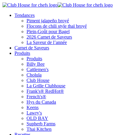
Tendances
Piment jalapeño broyé
Flocons de chili style thaï broyé
Plein-Goût pour Bagel
2026 Carnet de Saveurs
La Saveur de l’année
Carnet de Saveurs
Produits
Produits
Billy Bee
Cattlemen's
Cholula
Club House
La Grille Clubhouse
Frank's® RedHot®
French's®
Hys du Canada
Keens
Lawry's
OLD BAY
Supherb Farms
Thai Kitchen
Recettes