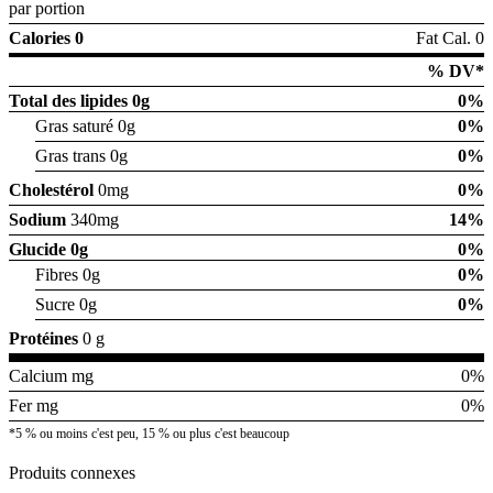
par portion
Calories 0
Fat Cal. 0
% DV*
Total des lipides
0g
0%
Gras saturé 0g
0%
Gras trans 0g
0%
Cholestérol
0mg
0%
Sodium
340mg
14%
Glucide
0g
0%
Fibres 0g
0%
Sucre 0g
0%
Protéines
0 g
Calcium mg
0%
Fer mg
0%
*5 % ou moins c'est peu, 15 % ou plus c'est beaucoup
Produits connexes