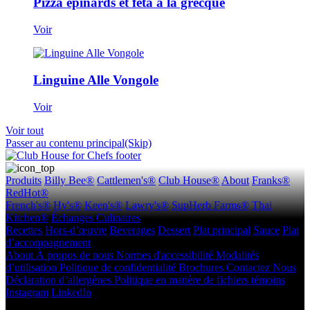
Pizza épinards et féta à la grecque
Voir
Linguine Alle Vongole
Voir
Voir tout
Passer au contenu principal(Skip)
Produits
Billy Bee®
Cattlemen's®
Club House®
About
Franks®
RedHot®
French's®
Hy's®
Keen's®
Lawry's®
SupHerb Farms®
Thai
Kitchen®
Échanges Culinaires
Recettes
Hors-d’œuvre
Beverages
Dessert
Plat principal
Sauce
Plat
d’accompagnement
About
À propos de nous
Normes d'accessibilité
Modalités
d’utilisation
Politique de confidentialité
Brochures
Contactez Nous
Déclaration d’allergènes
Politique en matière de fichiers témoins
Instagram
LinkedIn