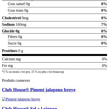
Gras saturé 0g
0%
Gras trans 0g
0%
Cholestérol
0mg
0%
Sodium
160mg
7%
Glucide
0g
0%
Fibres 0g
0%
Sucre 0g
0%
Protéines
0 g
Calcium mg
0%
Fer mg
0%
*5 % ou moins c'est peu, 15 % ou plus c'est beaucoup
Produits connexes
Club House® Piment jalapeno broye
Club House® Sel a l oignon