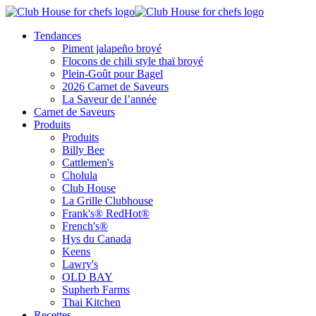
Tendances
Piment jalapeño broyé
Flocons de chili style thaï broyé
Plein-Goût pour Bagel
2026 Carnet de Saveurs
La Saveur de l’année
Carnet de Saveurs
Produits
Produits
Billy Bee
Cattlemen's
Cholula
Club House
La Grille Clubhouse
Frank's® RedHot®
French's®
Hys du Canada
Keens
Lawry's
OLD BAY
Supherb Farms
Thai Kitchen
Recettes