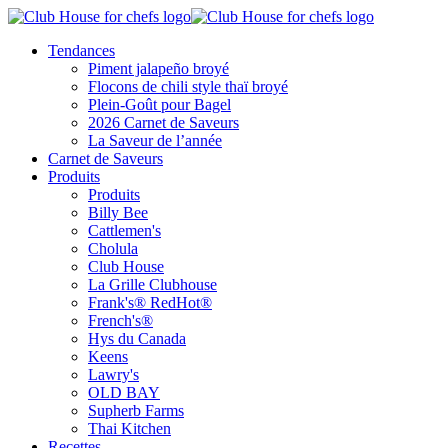
Tendances
Piment jalapeño broyé
Flocons de chili style thaï broyé
Plein-Goût pour Bagel
2026 Carnet de Saveurs
La Saveur de l’année
Carnet de Saveurs
Produits
Produits
Billy Bee
Cattlemen's
Cholula
Club House
La Grille Clubhouse
Frank's® RedHot®
French's®
Hys du Canada
Keens
Lawry's
OLD BAY
Supherb Farms
Thai Kitchen
Recettes