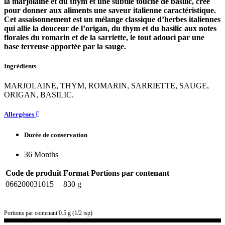
la marjolaine et du thym et une subtile touche de basilic, créé
pour donner aux aliments une saveur italienne caractéristique.
Cet assaisonnement est un mélange classique d’herbes italiennes
qui allie la douceur de l’origan, du thym et du basilic aux notes
florales du romarin et de la sarriette, le tout adouci par une
base terreuse apportée par la sauge.
Ingrédients
MARJOLAINE, THYM, ROMARIN, SARRIETTE, SAUGE,
ORIGAN, BASILIC.
Allergènes
Durée de conservation
36 Months
Code de produit
Format
Portions par contenant
066200031015
830 g
Portions par contenant 0.5 g (1/2 tsp)