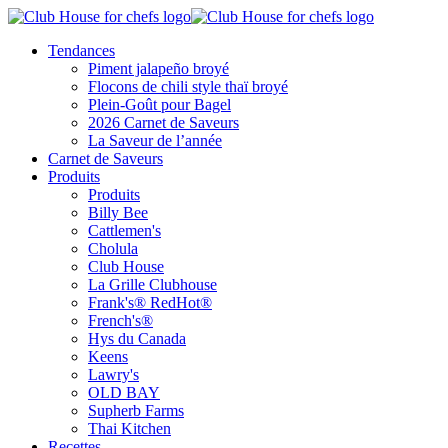
Tendances
Piment jalapeño broyé
Flocons de chili style thaï broyé
Plein-Goût pour Bagel
2026 Carnet de Saveurs
La Saveur de l’année
Carnet de Saveurs
Produits
Produits
Billy Bee
Cattlemen's
Cholula
Club House
La Grille Clubhouse
Frank's® RedHot®
French's®
Hys du Canada
Keens
Lawry's
OLD BAY
Supherb Farms
Thai Kitchen
Recettes