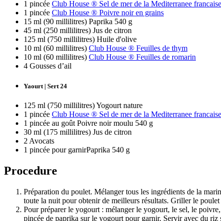
1 pincée
Club House ® Sel de mer de la Mediterranee francais
1 pincée
Club House ® Poivre noir en grains
15 ml (90 millilitres) Paprika 540 g
45 ml (250 millilitres) Jus de citron
125 ml (750 millilitres) Huile d'olive
10 ml (60 millilitres)
Club House ® Feuilles de thym
10 ml (60 millilitres)
Club House ® Feuilles de romarin
4 Gousses d’ail
Yaourt | Sert 24
125 ml (750 millilitres) Yogourt nature
1 pincée
Club House ® Sel de mer de la Mediterranee francais
1 pincée au goût Poivre noir moulu 540 g
30 ml (175 millilitres) Jus de citron
2 Avocats
1 pincée pour garnirPaprika 540 g
Procedure
Préparation du poulet. Mélanger tous les ingrédients de la marin
toute la nuit pour obtenir de meilleurs résultats. Griller le pou
Pour préparer le yogourt : mélanger le yogourt, le sel, le poivre,
pincée de paprika sur le yogourt pour garnir. Servir avec du riz