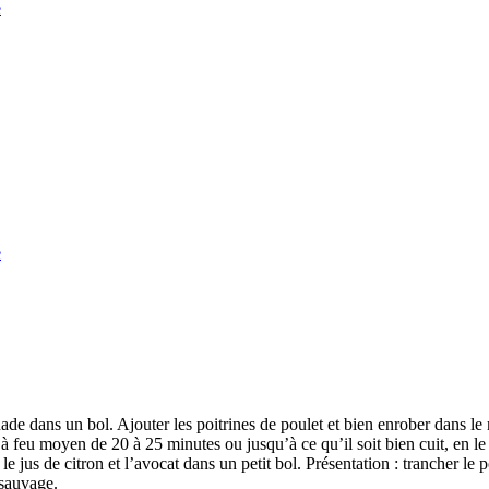
e
e
ade dans un bol. Ajouter les poitrines de poulet et bien enrober dans l
let à feu moyen de 20 à 25 minutes ou jusqu’à ce qu’il soit bien cuit, en 
 le jus de citron et l’avocat dans un petit bol. Présentation : trancher le
 sauvage.