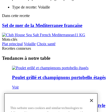
Type de recette: Volaille
Dans cette recette
Sel de mer de la Mediterranee francaise
Mots-clés
Plat principal
Volaille
Choix santé
Recettes connexes
Tendances à notre table
Poulet grillé et champignons portobello étagés
Voir
Suprême de poulet de Cornouailles BBQ style
This website uses cookies and similar technologies to