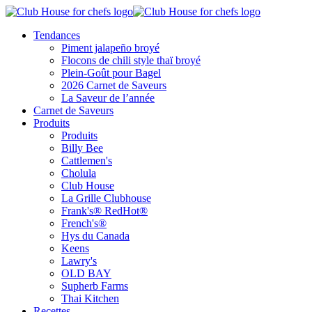
Tendances
Piment jalapeño broyé
Flocons de chili style thaï broyé
Plein-Goût pour Bagel
2026 Carnet de Saveurs
La Saveur de l’année
Carnet de Saveurs
Produits
Produits
Billy Bee
Cattlemen's
Cholula
Club House
La Grille Clubhouse
Frank's® RedHot®
French's®
Hys du Canada
Keens
Lawry's
OLD BAY
Supherb Farms
Thai Kitchen
Recettes