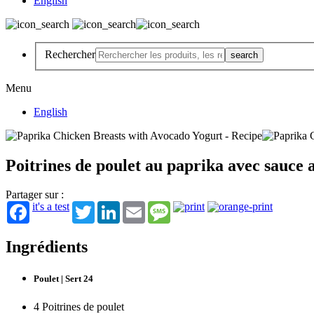
English
Rechercher
Menu
English
Poitrines de poulet au paprika avec sauce 
Partager sur :
it's a test
Twitter
LinkedIn
Email
Message
Ingrédients
Poulet | Sert 24
4 Poitrines de poulet