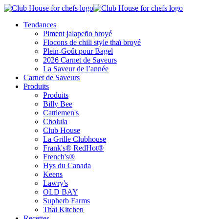
Tendances
Piment jalapeño broyé
Flocons de chili style thaï broyé
Plein-Goût pour Bagel
2026 Carnet de Saveurs
La Saveur de l’année
Carnet de Saveurs
Produits
Produits
Billy Bee
Cattlemen's
Cholula
Club House
La Grille Clubhouse
Frank's® RedHot®
French's®
Hys du Canada
Keens
Lawry's
OLD BAY
Supherb Farms
Thai Kitchen
Recettes