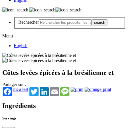
English
Rechercher
Menu
English
Côtes levées épicées à la brésilienne et
Partager sur :
it's a test
Twitter
LinkedIn
Email
Message
Ingrédients
Servings