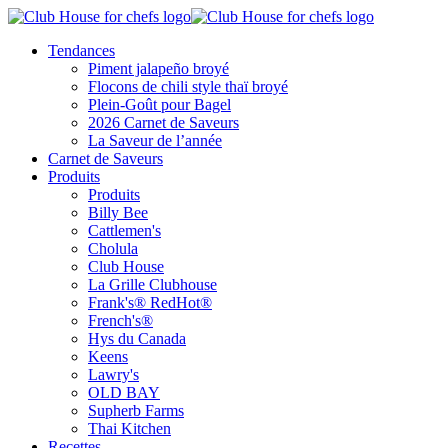
Tendances
Piment jalapeño broyé
Flocons de chili style thaï broyé
Plein-Goût pour Bagel
2026 Carnet de Saveurs
La Saveur de l’année
Carnet de Saveurs
Produits
Produits
Billy Bee
Cattlemen's
Cholula
Club House
La Grille Clubhouse
Frank's® RedHot®
French's®
Hys du Canada
Keens
Lawry's
OLD BAY
Supherb Farms
Thai Kitchen
Recettes