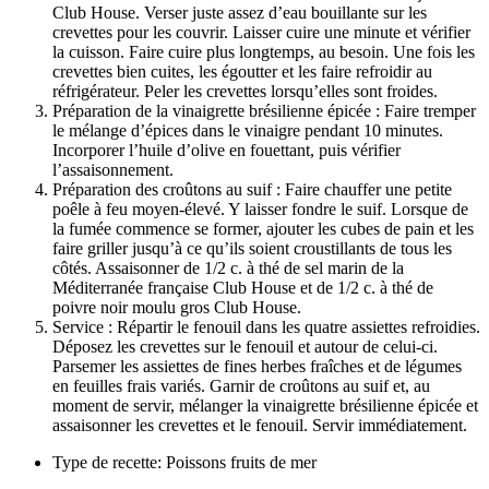
Club House. Verser juste assez d’eau bouillante sur les
crevettes pour les couvrir. Laisser cuire une minute et vérifier
la cuisson. Faire cuire plus longtemps, au besoin. Une fois les
crevettes bien cuites, les égoutter et les faire refroidir au
réfrigérateur. Peler les crevettes lorsqu’elles sont froides.
Préparation de la vinaigrette brésilienne épicée : Faire tremper
le mélange d’épices dans le vinaigre pendant 10 minutes.
Incorporer l’huile d’olive en fouettant, puis vérifier
l’assaisonnement.
Préparation des croûtons au suif : Faire chauffer une petite
poêle à feu moyen-élevé. Y laisser fondre le suif. Lorsque de
la fumée commence se former, ajouter les cubes de pain et les
faire griller jusqu’à ce qu’ils soient croustillants de tous les
côtés. Assaisonner de 1/2 c. à thé de sel marin de la
Méditerranée française Club House et de 1/2 c. à thé de
poivre noir moulu gros Club House.
Service : Répartir le fenouil dans les quatre assiettes refroidies.
Déposez les crevettes sur le fenouil et autour de celui-ci.
Parsemer les assiettes de fines herbes fraîches et de légumes
en feuilles frais variés. Garnir de croûtons au suif et, au
moment de servir, mélanger la vinaigrette brésilienne épicée et
assaisonner les crevettes et le fenouil. Servir immédiatement.
Type de recette: Poissons fruits de mer