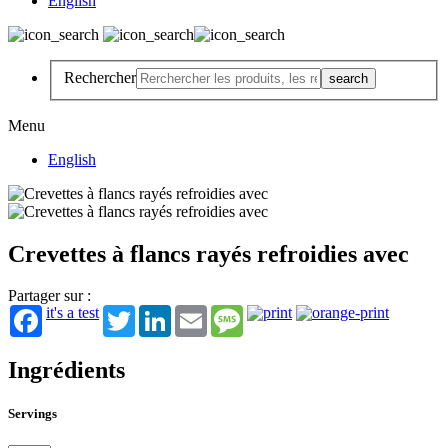
English
Rechercher
Menu
English
Crevettes à flancs rayés refroidies avec
Partager sur :
it's a test
Twitter
LinkedIn
Email
Message
Ingrédients
Servings