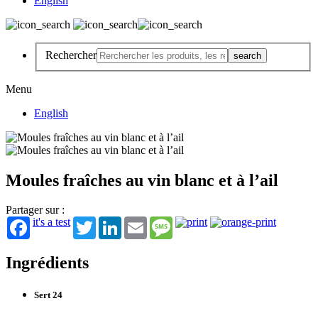
English
Rechercher
Menu
English
Moules fraîches au vin blanc et à l’ail
Partager sur :
it's a test
Twitter
LinkedIn
Email
Message
Ingrédients
Sert 24