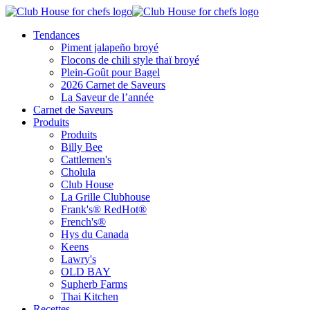
Tendances
Piment jalapeño broyé
Flocons de chili style thaï broyé
Plein-Goût pour Bagel
2026 Carnet de Saveurs
La Saveur de l’année
Carnet de Saveurs
Produits
Produits
Billy Bee
Cattlemen's
Cholula
Club House
La Grille Clubhouse
Frank's® RedHot®
French's®
Hys du Canada
Keens
Lawry's
OLD BAY
Supherb Farms
Thai Kitchen
Recettes