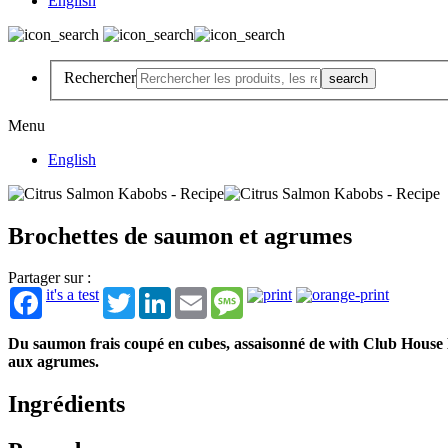
English
Rechercher
Menu
English
Brochettes de saumon et agrumes
Partager sur :
it's a test
Twitter
LinkedIn
Email
Message
Du saumon frais coupé en cubes, assaisonné de with Club House La
aux agrumes.
Ingrédients