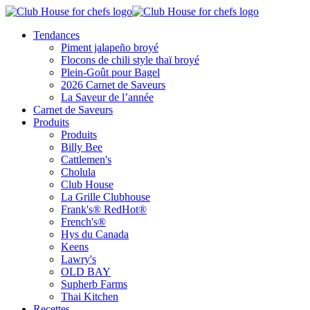
Tendances
Piment jalapeño broyé
Flocons de chili style thaï broyé
Plein-Goût pour Bagel
2026 Carnet de Saveurs
La Saveur de l’année
Carnet de Saveurs
Produits
Produits
Billy Bee
Cattlemen's
Cholula
Club House
La Grille Clubhouse
Frank's® RedHot®
French's®
Hys du Canada
Keens
Lawry's
OLD BAY
Supherb Farms
Thai Kitchen
Recettes