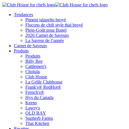
Tendances
Piment jalapeño broyé
Flocons de chili style thaï broyé
Plein-Goût pour Bagel
2026 Carnet de Saveurs
La Saveur de l’année
Carnet de Saveurs
Produits
Produits
Billy Bee
Cattlemen's
Cholula
Club House
La Grille Clubhouse
Frank's® RedHot®
French's®
Hys du Canada
Keens
Lawry's
OLD BAY
Supherb Farms
Thai Kitchen
Recettes