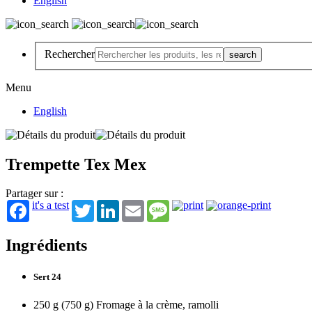
English
Rechercher
Menu
English
Trempette Tex Mex
Partager sur :
it's a test
Twitter
LinkedIn
Email
Message
Ingrédients
Sert 24
250 g (750 g) Fromage à la crème, ramolli