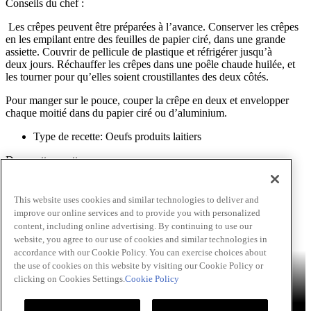
Conseils du chef :
Les crêpes peuvent être préparées à l’avance. Conserver les crêpes
en les empilant entre des feuilles de papier ciré, dans une grande
assiette. Couvrir de pellicule de plastique et réfrigérer jusqu’à
deux jours. Réchauffer les crêpes dans une poêle chaude huilée, et
les tourner pour qu’elles soient croustillantes des deux côtés.
Pour manger sur le pouce, couper la crêpe en deux et envelopper
chaque moitié dans du papier ciré ou d’aluminium.
Type de recette: Oeufs produits laitiers
Dans cette recette
Sel de mer de la Mediterranee francaise
This website uses cookies and similar technologies to deliver and
improve our online services and to provide you with personalized
Passer au contenu principal(Skip)
content, including online advertising. By continuing to use our
website, you agree to our use of cookies and similar technologies in
accordance with our Cookie Policy. You can exercise choices about
Produits
Billy Bee®
Cattlemen's®
Club House®
About
Franks®
the use of cookies on this website by visiting our Cookie Policy or
RedHot®
clicking on Cookies Settings.
Cookie Policy
French's®
Hy's®
Keen's®
Lawry's®
SupHerb Farms®
Thai
Kitchen®
Échanges Culinaires