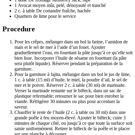
1 Avocat moyen mûr, pelé, dénoyauté et tranché
2 c. à table De coriandre fraîche, hachée
Quartiers de lime pour le service
Procedure
Pour les crêpes, mélanger dans un bol la farine, l’amidon de
maïs et le sel de mer à l’aide d’un fouet. Ajouter
graduellement l’eau, en fouettant la pâte jusqu’à ce qu’elle soit
bien lisse. Incorporer l’huile de sésame en fouettant (la pâte
sera plutôt liquide). Réserver pendant la préparation de la
garniture.
Pour la garniture à fajita, mélanger dans un bol le jus de lime,
1 c. à table (15 ml) d’huile, le miel, la poudre d’ail, le sel de
mer et le poivre. Réserver 2 c. à table (30 ml) de marinade.
Verser la marinade restante sur le bifteck, dans un sac de
plastique refermable; retourner le sac pour bien enrober la
viande. Réfrigérer 30 minutes ou plus pour accentuer la
saveur.
Chauffer le reste de l’huile (2 c. à table ou 30 ml) dans une
grande poêle à feu moyen-élevé. Ajouter le bifteck; cuire 3
minutes de chaque côté, ou jusqu’à ce que toute la surface soit
saisie uniformément. Retirer le bifteck de la poêle et le placer
sur une planche à découper.