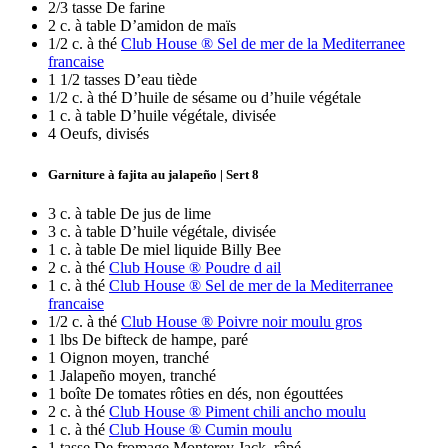
2/3 tasse De farine
2 c. à table D’amidon de maïs
1/2 c. à thé
Club House ® Sel de mer de la Mediterranee
francaise
1 1/2 tasses D’eau tiède
1/2 c. à thé D’huile de sésame ou d’huile végétale
1 c. à table D’huile végétale, divisée
4 Oeufs, divisés
Garniture à fajita au jalapeño | Sert 8
3 c. à table De jus de lime
3 c. à table D’huile végétale, divisée
1 c. à table De miel liquide Billy Bee
2 c. à thé
Club House ® Poudre d ail
1 c. à thé
Club House ® Sel de mer de la Mediterranee
francaise
1/2 c. à thé
Club House ® Poivre noir moulu gros
1 lbs De bifteck de hampe, paré
1 Oignon moyen, tranché
1 Jalapeño moyen, tranché
1 boîte De tomates rôties en dés, non égouttées
2 c. à thé
Club House ® Piment chili ancho moulu
1 c. à thé
Club House ® Cumin moulu
1 tasse De fromage Monterey Jack, râpé