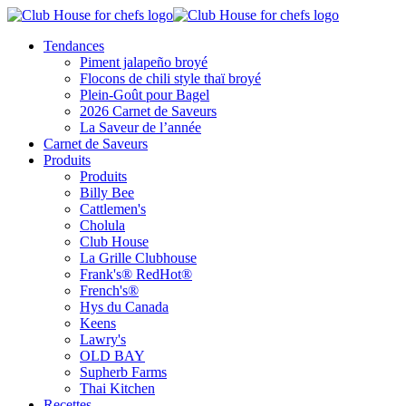
Tendances
Piment jalapeño broyé
Flocons de chili style thaï broyé
Plein-Goût pour Bagel
2026 Carnet de Saveurs
La Saveur de l’année
Carnet de Saveurs
Produits
Produits
Billy Bee
Cattlemen's
Cholula
Club House
La Grille Clubhouse
Frank's® RedHot®
French's®
Hys du Canada
Keens
Lawry's
OLD BAY
Supherb Farms
Thai Kitchen
Recettes