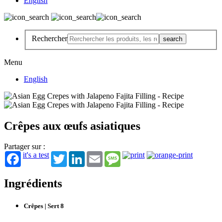
English
Rechercher
Menu
English
Crêpes aux œufs asiatiques
Partager sur :
it's a test
Twitter
LinkedIn
Email
Message
Ingrédients
Crêpes | Sert 8