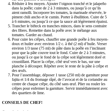
Réduire à feu moyen. Ajouter l’oignon tranché et le jalapeño
dans la poêle; cuire de 2 à 3 minutes, ou jusqu’à ce qu’ils
aient ramolli. Incorporer les tomates, la marinade réservée, le
piment chili ancho et le cumin. Porter à ébullition. Cuire de 5
à 6 minutes, ou jusqu’à ce que la sauce ait légèrement épaissi.
Trancher le bifteck en tranches minces, dans le sens contraire
des fibres. Remettre dans la poêle avec le mélange aux
tomates. Garder au chaud.
Pour cuire les crêpes, chauffer une grande poêle à feu moyen-
doux et huiler avec environ 1/2 c. à thé (2 ml) d’huile. Verser
environ 1/3 tasse (75 ml) de pâte dans la poêle en l’inclinant
pour que la pâte couvre tout le fond. Cuire de 2 à 3 minutes,
ou jusqu’à ce que le fond de la crêpe soit légèrement doré et
croustillant. Placer la crêpe, côté œuf vers le bas, sur une
planche à découper. Répéter avec le reste de la pâte à crêpe et
des œufs.
Pour l’assemblage, déposer 1 tasse (250 ml) de garniture pour
fajita et 1/4 du fromage râpé, de l’avocat et de la coriandre au
centre de chaque crêpe, du côté sans œuf. Plier ou rouler les
crêpes pour enfermer la garniture. Servir immédiatement avec
des quartiers de lime.
CONSEILS DE CHEF!