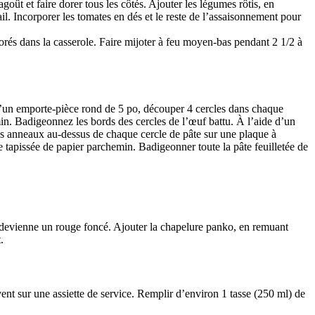
goût et faire dorer tous les côtés. Ajouter les légumes rôtis, en
’ail. Incorporer les tomates en dés et le reste de l’assaisonnement pour
dorés dans la casserole. Faire mijoter à feu moyen-bas pendant 2 1/2 à
e d’un emporte-pièce rond de 5 po, découper 4 cercles dans chaque
emin. Badigeonnez les bords des cercles de l’œuf battu. À l’aide d’un
 les anneaux au-dessus de chaque cercle de pâte sur une plaque à
ie tapissée de papier parchemin. Badigeonner toute la pâte feuilletée de
et devienne un rouge foncé. Ajouter la chapelure panko, en remuant
.
ent sur une assiette de service. Remplir d’environ 1 tasse (250 ml) de