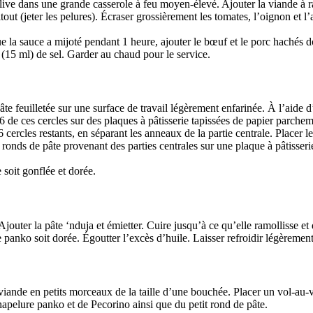
’olive dans une grande casserole à feu moyen-élevé. Ajouter la viande à ra
itout (jeter les pelures). Écraser grossièrement les tomates, l’oignon et l
ue la sauce a mijoté pendant 1 heure, ajouter le bœuf et le porc hachés 
 (15 ml) de sel. Garder au chaud pour le service.
pâte feuilletée sur une surface de travail légèrement enfarinée. À l’aid
 16 de ces cercles sur des plaques à pâtisserie tapissées de papier parch
cercles restants, en séparant les anneaux de la partie centrale. Placer
s ronds de pâte provenant des parties centrales sur une plaque à pâtisser
soit gonflée et dorée.
Ajouter la pâte ‘nduja et émietter. Cuire jusqu’à ce qu’elle ramollisse 
panko soit dorée. Égoutter l’excès d’huile. Laisser refroidir légèrement
iande en petits morceaux de la taille d’une bouchée. Placer un vol-au-v
hapelure panko et de Pecorino ainsi que du petit rond de pâte.