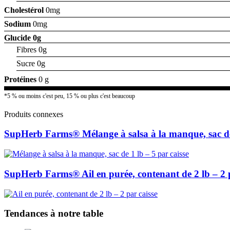
Cholestérol
0mg
Sodium
0mg
Glucide
0g
Fibres 0g
Sucre 0g
Protéines
0 g
*5 % ou moins c'est peu, 15 % ou plus c'est beaucoup
Produits connexes
SupHerb Farms® Mélange à salsa à la manque, sac de
SupHerb Farms® Ail en purée, contenant de 2 lb – 2 p
Tendances à notre table