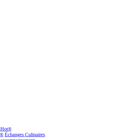
dHot®
n®
Échanges Culinaires