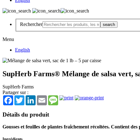
English
Rechercher
Menu
English
SupHerb Farms® Mélange de salsa vert, sac
SupHerb Farms
Partager sur :
Facebook
Twitter
LinkedIn
Email
Message
Détails du produit
Gousses et feuilles de plantes fraîchement récoltées. Contient des 
Ingrédients