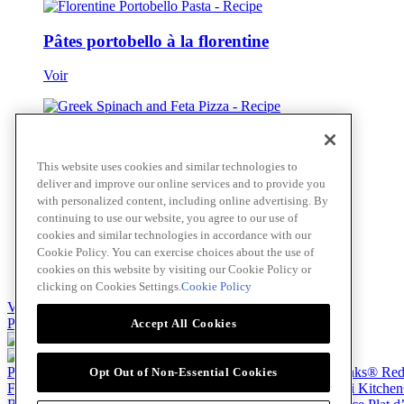
Pâtes portobello à la florentine
Voir
Pizza épinards et féta à la grecque
This website uses cookies and similar technologies to
Voir
deliver and improve our online services and to provide you
with personalized content, including online advertising. By
continuing to use our website, you agree to our use of
cookies and similar technologies in accordance with our
Linguine Alle Vongole
Cookie Policy. You can exercise choices about the use of
cookies on this website by visiting our Cookie Policy or
Voir
clicking on Cookies Settings.
Cookie Policy
Voir tout
Passer au contenu principal(Skip)
Accept All Cookies
Produits
Billy Bee®
Cattlemen's®
Club House®
About
Franks® Re
Opt Out of Non-Essential Cookies
French's®
Hy's®
Keen's®
Lawry's®
SupHerb Farms®
Thai Kitche