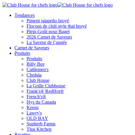
Tendances
Piment jalapeño broyé
Flocons de chili style thaï broyé
Plein-Goût pour Bagel
2026 Carnet de Saveurs
La Saveur de l’année
Carnet de Saveurs
Produits
Produits
Billy Bee
Cattlemen's
Cholula
Club House
La Grille Clubhouse
Frank's® RedHot®
French's®
Hys du Canada
Keens
Lawry's
OLD BAY
Supherb Farms
Thai Kitchen
Recettes