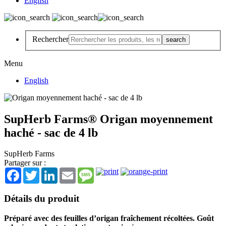
English
Rechercher
Menu
English
SupHerb Farms® Origan moyennement
haché - sac de 4 lb
SupHerb Farms
Partager sur :
Facebook
Twitter
LinkedIn
Email
Message
Détails du produit
Préparé avec des feuilles d’origan fraîchement récoltées. Goût