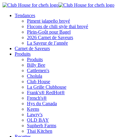
Tendances
Piment jalapeño broyé
Flocons de chili style thaï broyé
Plein-Goût pour Bagel
2026 Carnet de Saveurs
La Saveur de l’année
Carnet de Saveurs
Produits
Produits
Billy Bee
Cattlemen's
Cholula
Club House
La Grille Clubhouse
Frank's® RedHot®
French's®
Hys du Canada
Keens
Lawry's
OLD BAY
Supherb Farms
Thai Kitchen
Recettes