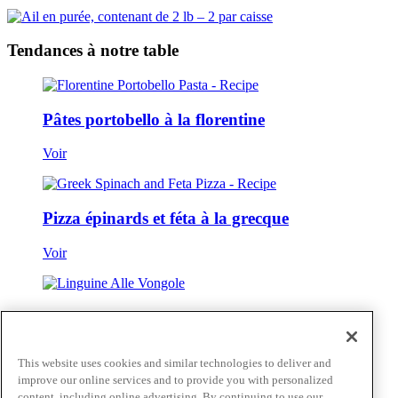
Tendances à notre table
Pâtes portobello à la florentine
Voir
Pizza épinards et féta à la grecque
Voir
Linguine Alle Vongole
Voir
This website uses cookies and similar technologies to deliver and
improve our online services and to provide you with personalized
Voir tout
content, including online advertising. By continuing to use our
Passer au contenu principal(Skip)