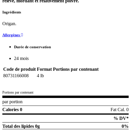
relevé, mordant et relativement poivré.
Ingrédients
Origan.
Allergènes
Durée de conservation
24 mois
Code de produit
Format
Portions par contenant
80731166008
4 lb
Portions par contenant
par portion
Calories 0
Fat Cal. 0
% DV*
Total des lipides
0g
0%