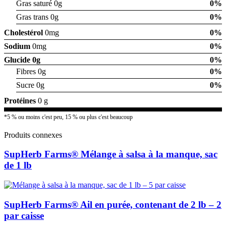
Gras saturé 0g
0%
Gras trans 0g
0%
Cholestérol
0mg
0%
Sodium
0mg
0%
Glucide
0g
0%
Fibres 0g
0%
Sucre 0g
0%
Protéines
0 g
*5 % ou moins c'est peu, 15 % ou plus c'est beaucoup
Produits connexes
SupHerb Farms® Mélange à salsa à la manque, sac
de 1 lb
SupHerb Farms® Ail en purée, contenant de 2 lb – 2
par caisse