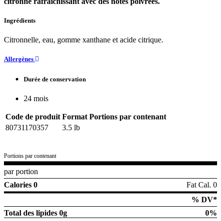
citronné rafraîchissant avec des notes poivrées.
Ingrédients
Citronnelle, eau, gomme xanthane et acide citrique.
Allergènes
Durée de conservation
24 mois
Code de produit
Format
Portions par contenant
80731170357
3.5 lb
Portions par contenant
par portion
Calories 0
Fat Cal. 0
% DV*
Total des lipides
0g
0%