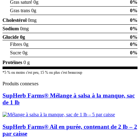
Gras saturé 0g
0%
Gras trans 0g
0%
Cholestérol
0mg
0%
Sodium
0mg
0%
Glucide
0g
0%
Fibres 0g
0%
Sucre 0g
0%
Protéines
0 g
*5 % ou moins c'est peu, 15 % ou plus c'est beaucoup
Produits connexes
SupHerb Farms® Mélange à salsa à la manque, sac
de 1 lb
SupHerb Farms® Ail en purée, contenant de 2 lb – 2
par caisse