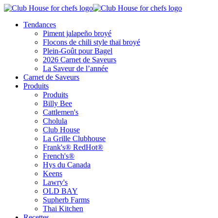
Tendances
Piment jalapeño broyé
Flocons de chili style thaï broyé
Plein-Goût pour Bagel
2026 Carnet de Saveurs
La Saveur de l’année
Carnet de Saveurs
Produits
Produits
Billy Bee
Cattlemen's
Cholula
Club House
La Grille Clubhouse
Frank's® RedHot®
French's®
Hys du Canada
Keens
Lawry's
OLD BAY
Supherb Farms
Thai Kitchen
Recettes