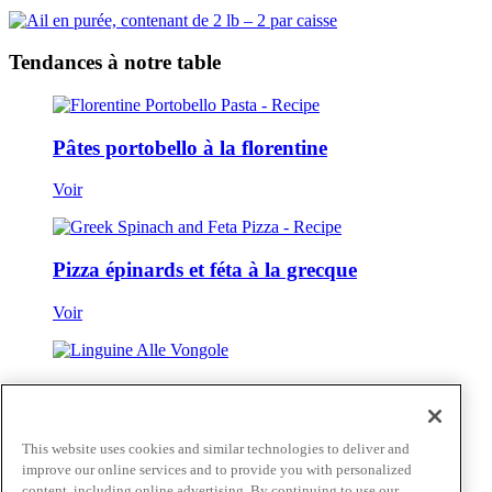
Tendances à notre table
Pâtes portobello à la florentine
Voir
Pizza épinards et féta à la grecque
Voir
Linguine Alle Vongole
Voir
This website uses cookies and similar technologies to deliver and
improve our online services and to provide you with personalized
Voir tout
content, including online advertising. By continuing to use our
Passer au contenu principal(Skip)