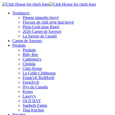
Tendances
Piment jalapeño broyé
Flocons de chili style thaï broyé
Plein-Goût pour Bagel
2026 Carnet de Saveurs
La Saveur de l’année
Carnet de Saveurs
Produits
Produits
Billy Bee
Cattlemen's
Cholula
Club House
La Grille Clubhouse
Frank's® RedHot®
French's®
Hys du Canada
Keens
Lawry's
OLD BAY
Supherb Farms
Thai Kitchen
Recettes