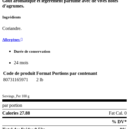
Goût aromatique et légèrement parfumé avec de vives notes
d’agrumes.
Ingrédients
Coriandre.
Allergènes
Durée de conservation
24 mois
Code de produit
Format
Portions par contenant
80731165971
2 lb
Servings_Per 100 g
par portion
Calories 27.88
Fat Cal. 0
% DV*