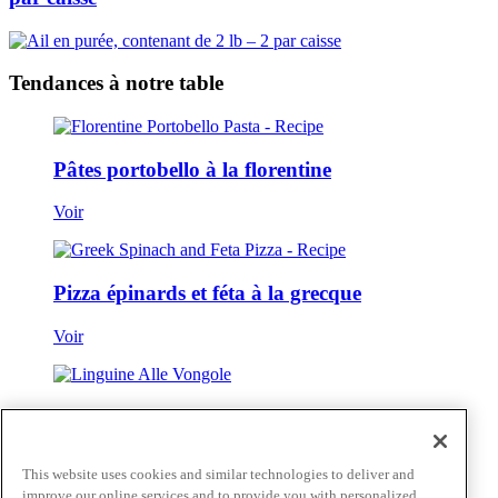
Tendances à notre table
Pâtes portobello à la florentine
Voir
Pizza épinards et féta à la grecque
Voir
Linguine Alle Vongole
Voir
This website uses cookies and similar technologies to deliver and
improve our online services and to provide you with personalized
Voir tout