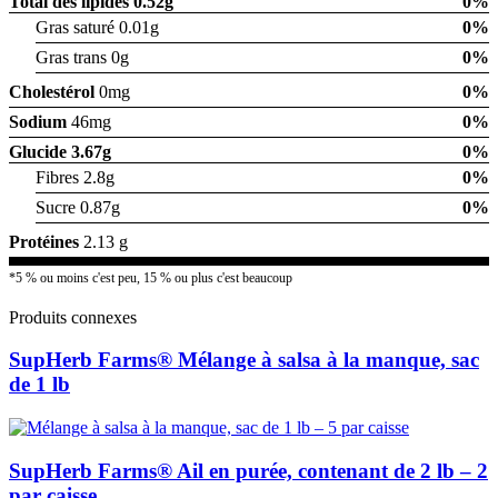
Total des lipides
0.52g
0%
Gras saturé 0.01g
0%
Gras trans 0g
0%
Cholestérol
0mg
0%
Sodium
46mg
0%
Glucide
3.67g
0%
Fibres 2.8g
0%
Sucre 0.87g
0%
Protéines
2.13 g
*5 % ou moins c'est peu, 15 % ou plus c'est beaucoup
Produits connexes
SupHerb Farms® Mélange à salsa à la manque, sac
de 1 lb
SupHerb Farms® Ail en purée, contenant de 2 lb – 2
par caisse