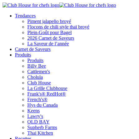
Tendances
Piment jalapeño broyé
Flocons de chili style thaï broyé
Plein-Goût pour Bagel
2026 Carnet de Saveurs
La Saveur de l’année
Carnet de Saveurs
Produits
Produits
Billy Bee
Cattlemen's
Cholula
Club House
La Grille Clubhouse
Frank's® RedHot®
French's®
Hys du Canada
Keens
Lawry's
OLD BAY
Supherb Farms
Thai Kitchen
Recettes