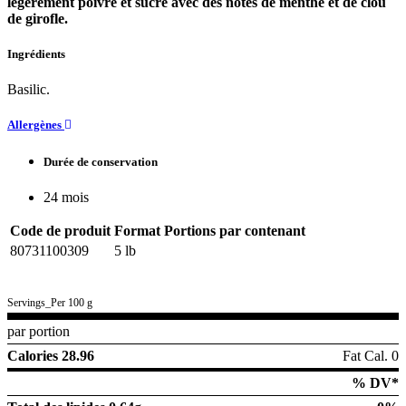
légèrement poivré et sucré avec des notes de menthe et de clou
de girofle.
Ingrédients
Basilic.
Allergènes
Durée de conservation
24 mois
Code de produit
Format
Portions par contenant
80731100309
5 lb
Servings_Per 100 g
par portion
Calories 28.96
Fat Cal. 0
% DV*