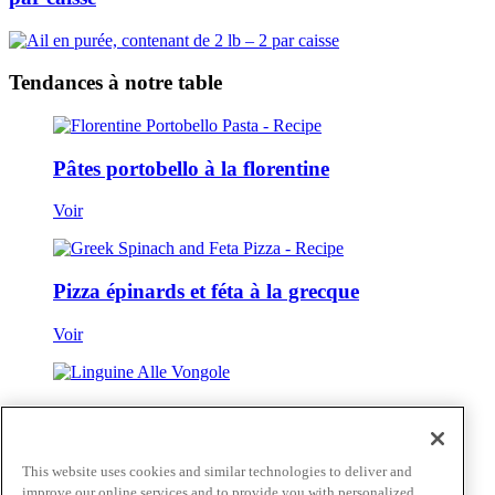
Tendances à notre table
Pâtes portobello à la florentine
Voir
Pizza épinards et féta à la grecque
Voir
Linguine Alle Vongole
Voir
This website uses cookies and similar technologies to deliver and
improve our online services and to provide you with personalized
Voir tout