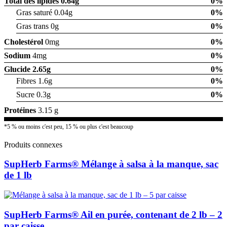
Total des lipides
0.64g
0%
Gras saturé 0.04g
0%
Gras trans 0g
0%
Cholestérol
0mg
0%
Sodium
4mg
0%
Glucide
2.65g
0%
Fibres 1.6g
0%
Sucre 0.3g
0%
Protéines
3.15 g
*5 % ou moins c'est peu, 15 % ou plus c'est beaucoup
Produits connexes
SupHerb Farms® Mélange à salsa à la manque, sac
de 1 lb
SupHerb Farms® Ail en purée, contenant de 2 lb – 2
par caisse