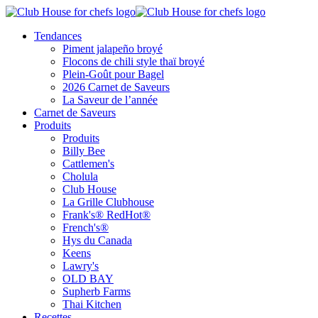
Tendances
Piment jalapeño broyé
Flocons de chili style thaï broyé
Plein-Goût pour Bagel
2026 Carnet de Saveurs
La Saveur de l’année
Carnet de Saveurs
Produits
Produits
Billy Bee
Cattlemen's
Cholula
Club House
La Grille Clubhouse
Frank's® RedHot®
French's®
Hys du Canada
Keens
Lawry's
OLD BAY
Supherb Farms
Thai Kitchen
Recettes