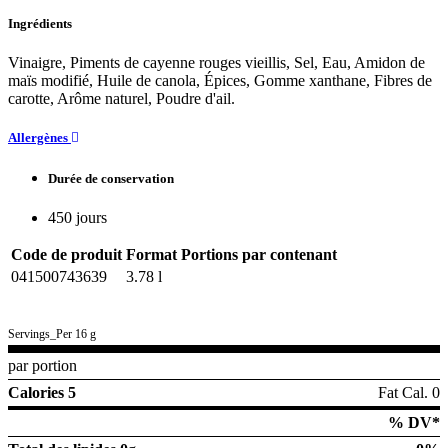
Ingrédients
Vinaigre, Piments de cayenne rouges vieillis, Sel, Eau, Amidon de
maïs modifié, Huile de canola, Épices, Gomme xanthane, Fibres de
carotte, Arôme naturel, Poudre d'ail.
Allergènes
Durée de conservation
450 jours
Code de produit
Format
Portions par contenant
041500743639
3.78 l
Servings_Per 16 g
par portion
Calories 5
Fat Cal. 0
% DV*