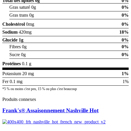
Total des lipides
0g
0%
Gras saturé 0g
0%
Gras trans 0g
0%
Cholestérol
0mg
0%
Sodium
420mg
18%
Glucide
1g
0%
Fibres 0g
0%
Sucre 0g
0%
Protéines
0.1 g
Potassium 20 mg
1%
Fer 0.1 mg
1%
*5 % ou moins c'est peu, 15 % ou plus c'est beaucoup
Produits connexes
Frank's® Assaisonnement Nashville Hot