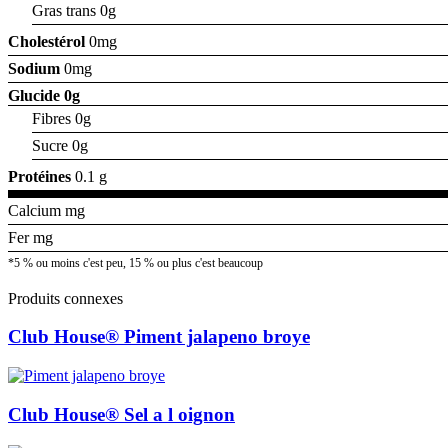
Gras trans 0g
Cholestérol
0mg
Sodium
0mg
Glucide
0g
Fibres 0g
Sucre 0g
Protéines
0.1 g
Calcium mg
Fer mg
*5 % ou moins c'est peu, 15 % ou plus c'est beaucoup
Produits connexes
Club House® Piment jalapeno broye
Club House® Sel a l oignon