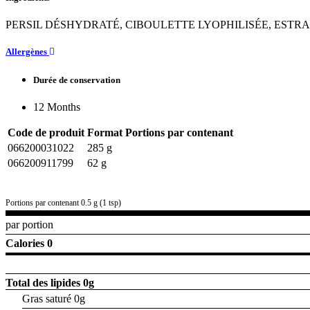
PERSIL DÉSHYDRATÉ, CIBOULETTE LYOPHILISÉE, ESTR
Allergènes
Durée de conservation
12 Months
Code de produit
Format
Portions par contenant
066200031022
285 g
066200911799
62 g
Portions par contenant 0.5 g (1 tsp)
par portion
Calories 0
Total des lipides
0g
Gras saturé 0g