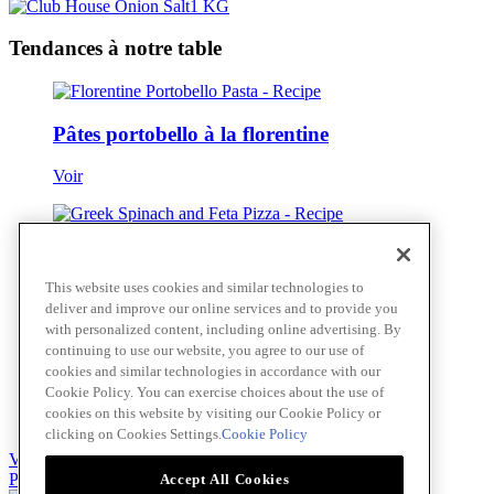
Tendances à notre table
Pâtes portobello à la florentine
Voir
Pizza épinards et féta à la grecque
This website uses cookies and similar technologies to
Voir
deliver and improve our online services and to provide you
with personalized content, including online advertising. By
continuing to use our website, you agree to our use of
cookies and similar technologies in accordance with our
Linguine Alle Vongole
Cookie Policy. You can exercise choices about the use of
cookies on this website by visiting our Cookie Policy or
Voir
clicking on Cookies Settings.
Cookie Policy
Voir tout
Passer au contenu principal(Skip)
Accept All Cookies