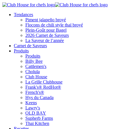
Tendances
Piment jalapeño broyé
Flocons de chili style thaï broyé
Plein-Goût pour Bagel
2026 Carnet de Saveurs
La Saveur de l’année
Carnet de Saveurs
Produits
Produits
Billy Bee
Cattlemen's
Cholula
Club House
La Grille Clubhouse
Frank's® RedHot®
French's®
Hys du Canada
Keens
Lawry's
OLD BAY
Supherb Farms
Thai Kitchen
Recettes