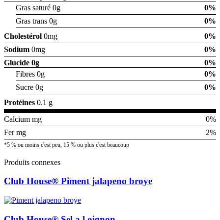
Gras saturé 0g
0%
Gras trans 0g
0%
Cholestérol
0mg
0%
Sodium
0mg
0%
Glucide
0g
0%
Fibres 0g
0%
Sucre 0g
0%
Protéines
0.1 g
Calcium mg
0%
Fer mg
2%
*5 % ou moins c'est peu, 15 % ou plus c'est beaucoup
Produits connexes
Club House® Piment jalapeno broye
Club House® Sel a l oignon