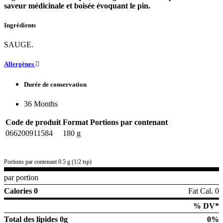
saveur médicinale et boisée évoquant le pin.
Ingrédients
SAUGE.
Allergènes
Durée de conservation
36 Months
Code de produit
Format
Portions par contenant
066200911584
180 g
Portions par contenant 0.5 g (1/2 tsp)
par portion
Calories 0
Fat Cal. 0
% DV*
Total des lipides
0g
0%