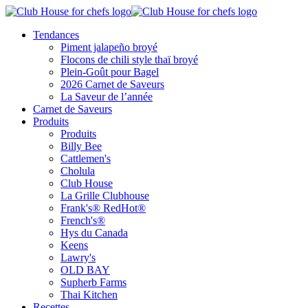
Tendances
Piment jalapeño broyé
Flocons de chili style thaï broyé
Plein-Goût pour Bagel
2026 Carnet de Saveurs
La Saveur de l’année
Carnet de Saveurs
Produits
Produits
Billy Bee
Cattlemen's
Cholula
Club House
La Grille Clubhouse
Frank's® RedHot®
French's®
Hys du Canada
Keens
Lawry's
OLD BAY
Supherb Farms
Thai Kitchen
Recettes