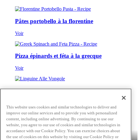
Pâtes portobello à la florentine
Voir
Pizza épinards et féta à la grecque
Voir
Linguine Alle Vongole
Voir
This website uses cookies and similar technologies to deliver and
improve our online services and to provide you with personalized
Voir tout
Passer au contenu principal(Skip)
content, including online advertising. By continuing to use our
website, you agree to our use of cookies and similar technologies in
accordance with our Cookie Policy. You can exercise choices about
Produits
Billy Bee®
Cattlemen's®
Club House®
About
Franks®
the use of cookies on this website by visiting our Cookie Policy or