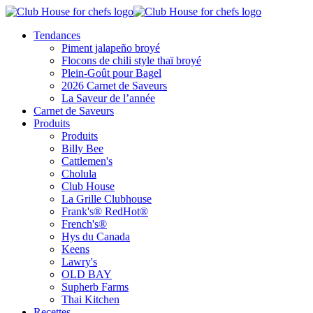
Tendances
Piment jalapeño broyé
Flocons de chili style thaï broyé
Plein-Goût pour Bagel
2026 Carnet de Saveurs
La Saveur de l’année
Carnet de Saveurs
Produits
Produits
Billy Bee
Cattlemen's
Cholula
Club House
La Grille Clubhouse
Frank's® RedHot®
French's®
Hys du Canada
Keens
Lawry's
OLD BAY
Supherb Farms
Thai Kitchen
Recettes