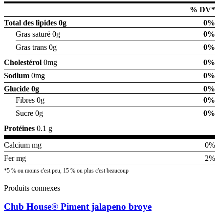
% DV*
Total des lipides
0g
0%
Gras saturé 0g
0%
Gras trans 0g
0%
Cholestérol
0mg
0%
Sodium
0mg
0%
Glucide
0g
0%
Fibres 0g
0%
Sucre 0g
0%
Protéines
0.1 g
Calcium mg
0%
Fer mg
2%
*5 % ou moins c'est peu, 15 % ou plus c'est beaucoup
Produits connexes
Club House® Piment jalapeno broye