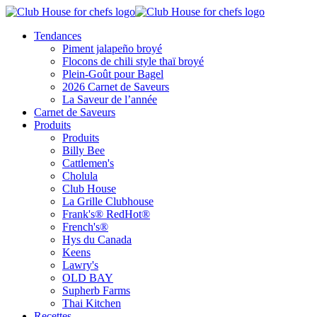
Tendances
Piment jalapeño broyé
Flocons de chili style thaï broyé
Plein-Goût pour Bagel
2026 Carnet de Saveurs
La Saveur de l’année
Carnet de Saveurs
Produits
Produits
Billy Bee
Cattlemen's
Cholula
Club House
La Grille Clubhouse
Frank's® RedHot®
French's®
Hys du Canada
Keens
Lawry's
OLD BAY
Supherb Farms
Thai Kitchen
Recettes