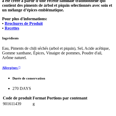
a été créée à partir d’une recette familiale traditionnelle qui
contient des piments de árbol et piquin sélectionnés avec soin et
un mélange d’épices emblématique.
Pour plus d'informations:
•
Brochures de Produit
•
Recettes
Ingrédients
Eau, Piments de chili séchés (arbol et piquin), Sel, Acide acétique,
Gomme xanthane, Épices, Vinaigre de pommes, Poudre d'ail,
Arôme naturel.
Allergènes
Durée de conservation
270 DAYS
Code de produit
Format
Portions par contenant
901611439
g