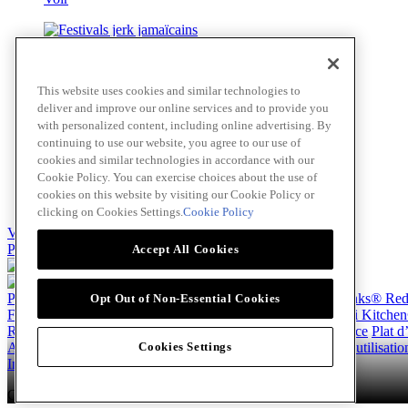
Festivals jerk jamaïcains
This website uses cookies and similar technologies to
Voir
deliver and improve our online services and to provide you
with personalized content, including online advertising. By
continuing to use our website, you agree to our use of
cookies and similar technologies in accordance with our
Ailes BBQ Carolina épicées et acidulées
Cookie Policy. You can exercise choices about the use of
cookies on this website by visiting our Cookie Policy or
Voir
clicking on Cookies Settings.
Cookie Policy
Voir tout
Passer au contenu principal(Skip)
Accept All Cookies
Produits
Billy Bee®
Cattlemen's®
Club House®
About
Franks® Re
Opt Out of Non-Essential Cookies
French's®
Hy's®
Keen's®
Lawry's®
SupHerb Farms®
Thai Kitche
Recettes
Hors-d’œuvre
Beverages
Dessert
Plat principal
Sauce
Plat 
About
À propos de nous
Normes d'accessibilité
Modalités d’utilisati
Cookies Settings
Instagram
LinkedIn
Copyright © 2026 McCormick Canada. Tous droits réservés