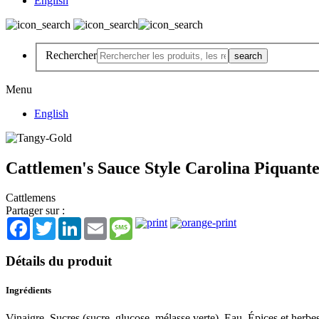
English
Rechercher
Menu
English
Cattlemen's Sauce Style Carolina Piquant
Cattlemens
Partager sur :
Facebook
Twitter
LinkedIn
Email
Message
Détails du produit
Ingrédients
Vinaigre, Sucres (sucre, glucose, mélasse verte), Eau, Épices et herbe