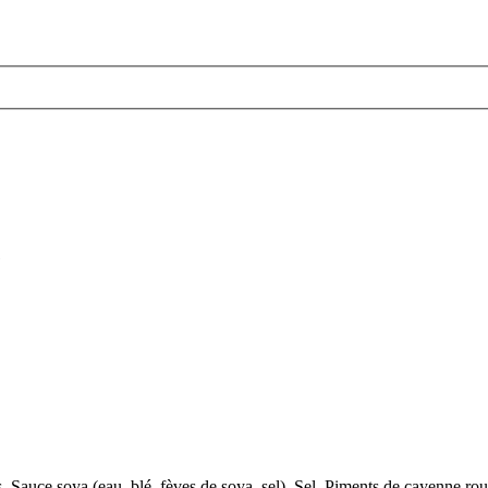
e
s, Sauce soya (eau, blé, fèves de soya, sel), Sel, Piments de cayenne r