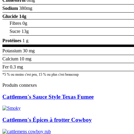
Cholestérol
0mg
Sodium
380mg
Glucide
14g
Fibres 0g
Sucre 13g
Protéines
1 g
Potassium 30 mg
Calcium 10 mg
Fer 0.3 mg
*5 % ou moins c'est peu, 15 % ou plus c'est beaucoup
Produits connexes
Cattlemen's Sauce Style Texas Fumee
Cattlemen's Épices à frotter Cowboy