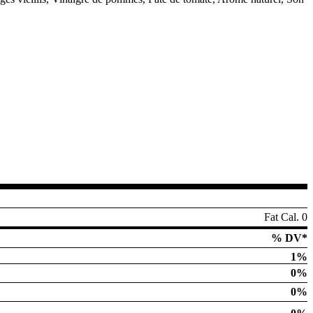
Fat Cal. 0
% DV*
1%
0%
0%