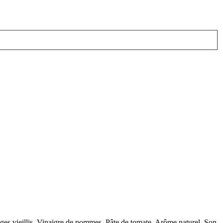
ouges vieillis, Vinaigre de pommes, Pâte de tomate, Arôme naturel, Son