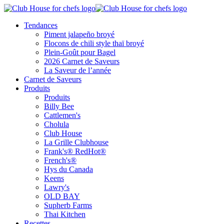
Tendances
Piment jalapeño broyé
Flocons de chili style thaï broyé
Plein-Goût pour Bagel
2026 Carnet de Saveurs
La Saveur de l’année
Carnet de Saveurs
Produits
Produits
Billy Bee
Cattlemen's
Cholula
Club House
La Grille Clubhouse
Frank's® RedHot®
French's®
Hys du Canada
Keens
Lawry's
OLD BAY
Supherb Farms
Thai Kitchen
Recettes