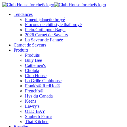
Tendances
Piment jalapeño broyé
Flocons de chili style thaï broyé
Plein-Goût pour Bagel
2026 Carnet de Saveurs
La Saveur de l’année
Carnet de Saveurs
Produits
Produits
Billy Bee
Cattlemen's
Cholula
Club House
La Grille Clubhouse
Frank's® RedHot®
French's®
Hys du Canada
Keens
Lawry's
OLD BAY
Supherb Farms
Thai Kitchen
Recettes