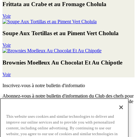
Frittata au Crabe et au Fromage Cholula
Voir
Soupe Aux Tortillas et au Piment Vert Cholula
Voir
Brownies Moelleux Au Chocolat Et Au Chipotle
Voir
Inscrivez-vous à notre bulletin d'informatio
Abonnez-vous à notre bulletin d'information du Club des chefs pour
découvrir plus de chefs, de tendances en restauration, de recettes, de
solutions, et bien plus encore.
This website uses cookies and similar technologies to deliver and
S'abonner
improve our online services and to provide you with personalized
Passer au contenu principal(Skip)
content, including online advertising. By continuing to use our
website, you agree to our use of cookies and similar technologies in