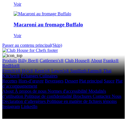
Voir
Macaroni au fromage Buffalo
Voir
Passer au contenu principal(Skip)
Produits
Billy Bee®
Cattlemen's®
Club House®
About
Franks®
RedHot®
French's®
Hy's®
Keen's®
Lawry's®
SupHerb Farms®
Thai
Kitchen®
Échanges Culinaires
Recettes
Hors-d’œuvre
Beverages
Dessert
Plat principal
Sauce
Plat
d’accompagnement
About
À propos de nous
Normes d'accessibilité
Modalités
d’utilisation
Politique de confidentialité
Brochures
Contactez Nous
Déclaration d’allergènes
Politique en matière de fichiers témoins
Instagram
LinkedIn
Copyright © 2026 McCormick Canada. Tous droits réservés