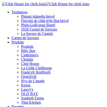
Tendances
Piment jalapeño broyé
Flocons de chili style thaï broyé
Plein-Goût pour Bagel
2026 Carnet de Saveurs
La Saveur de l’année
Carnet de Saveurs
Produits
Produits
Billy Bee
Cattlemen's
Cholula
Club House
La Grille Clubhouse
Frank's® RedHot®
French's®
Hys du Canada
Keens
Lawry's
OLD BAY
Supherb Farms
Thai Kitchen
Recettes