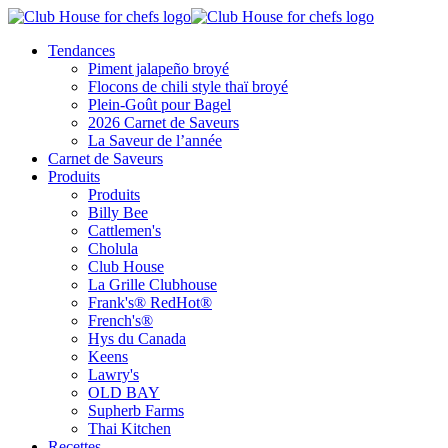
Tendances
Piment jalapeño broyé
Flocons de chili style thaï broyé
Plein-Goût pour Bagel
2026 Carnet de Saveurs
La Saveur de l’année
Carnet de Saveurs
Produits
Produits
Billy Bee
Cattlemen's
Cholula
Club House
La Grille Clubhouse
Frank's® RedHot®
French's®
Hys du Canada
Keens
Lawry's
OLD BAY
Supherb Farms
Thai Kitchen
Recettes