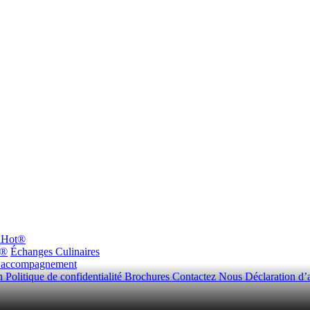
dHot®
n®
Échanges Culinaires
d’accompagnement
on
Politique de confidentialité
Brochures
Contactez Nous
Déclaration d’