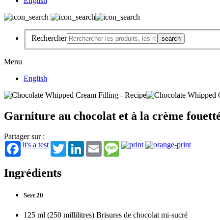
English
Rechercher
Menu
English
Garniture au chocolat et à la crème fouett
Partager sur :
it's a test
Twitter
LinkedIn
Email
Message
Ingrédients
Sert 20
125 ml (250 millilitres) Brisures de chocolat mi-sucré