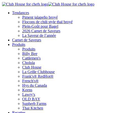
Tendances
Piment jalapeño broyé
Flocons de chili style thaï broyé
Plein-Goût pour Bagel
2026 Carnet de Saveurs
La Saveur de l’année
Carnet de Saveurs
Produits
Produits
Billy Bee
Cattlemen's
Cholula
Club House
La Grille Clubhouse
Frank's® RedHot®
French's®
Hys du Canada
Keens
Lawry's
OLD BAY
Supherb Farms
Thai Kitchen
Recettes