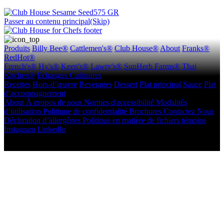
Passer au contenu principal(Skip)
Produits
Billy Bee®
Cattlemen's®
Club House®
About
Franks®
RedHot®
French's®
Hy's®
Keen's®
Lawry's®
SupHerb Farms®
Thai
Kitchen®
Échanges Culinaires
Recettes
Hors-d’œuvre
Beverages
Dessert
Plat principal
Sauce
Plat
d’accompagnement
About
À propos de nous
Normes d'accessibilité
Modalités
d’utilisation
Politique de confidentialité
Brochures
Contactez Nous
Déclaration d’allergènes
Politique en matière de fichiers témoins
Instagram
LinkedIn
Copyright © 2026 McCormick Canada. Tous droits réservés