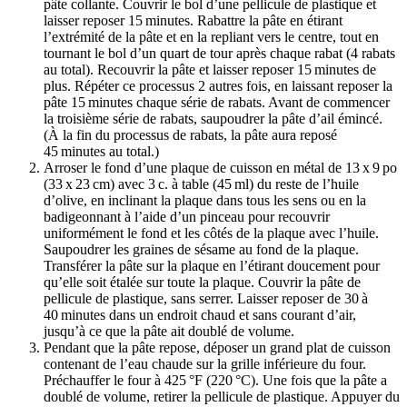
pâte collante. Couvrir le bol d’une pellicule de plastique et
laisser reposer 15 minutes. Rabattre la pâte en étirant
l’extrémité de la pâte et en la repliant vers le centre, tout en
tournant le bol d’un quart de tour après chaque rabat (4 rabats
au total). Recouvrir la pâte et laisser reposer 15 minutes de
plus. Répéter ce processus 2 autres fois, en laissant reposer la
pâte 15 minutes chaque série de rabats. Avant de commencer
la troisième série de rabats, saupoudrer la pâte d’ail émincé.
(À la fin du processus de rabats, la pâte aura reposé
45 minutes au total.)
Arroser le fond d’une plaque de cuisson en métal de 13 x 9 po
(33 x 23 cm) avec 3 c. à table (45 ml) du reste de l’huile
d’olive, en inclinant la plaque dans tous les sens ou en la
badigeonnant à l’aide d’un pinceau pour recouvrir
uniformément le fond et les côtés de la plaque avec l’huile.
Saupoudrer les graines de sésame au fond de la plaque.
Transférer la pâte sur la plaque en l’étirant doucement pour
qu’elle soit étalée sur toute la plaque. Couvrir la pâte de
pellicule de plastique, sans serrer. Laisser reposer de 30 à
40 minutes dans un endroit chaud et sans courant d’air,
jusqu’à ce que la pâte ait doublé de volume.
Pendant que la pâte repose, déposer un grand plat de cuisson
contenant de l’eau chaude sur la grille inférieure du four.
Préchauffer le four à 425 °F (220 °C). Une fois que la pâte a
doublé de volume, retirer la pellicule de plastique. Appuyer du