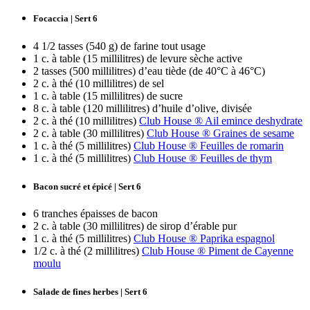
Focaccia | Sert 6
4 1/2 tasses (540 g) de farine tout usage
1 c. à table (15 millilitres) de levure sèche active
2 tasses (500 millilitres) d’eau tiède (de 40°C à 46°C)
2 c. à thé (10 millilitres) de sel
1 c. à table (15 millilitres) de sucre
8 c. à table (120 millilitres) d’huile d’olive, divisée
2 c. à thé (10 millilitres)
Club House ® Ail emince deshydrate
2 c. à table (30 millilitres)
Club House ® Graines de sesame
1 c. à thé (5 millilitres)
Club House ® Feuilles de romarin
1 c. à thé (5 millilitres)
Club House ® Feuilles de thym
Bacon sucré et épicé | Sert 6
6 tranches épaisses de bacon
2 c. à table (30 millilitres) de sirop d’érable pur
1 c. à thé (5 millilitres)
Club House ® Paprika espagnol
1/2 c. à thé (2 millilitres)
Club House ® Piment de Cayenne
moulu
Salade de fines herbes | Sert 6