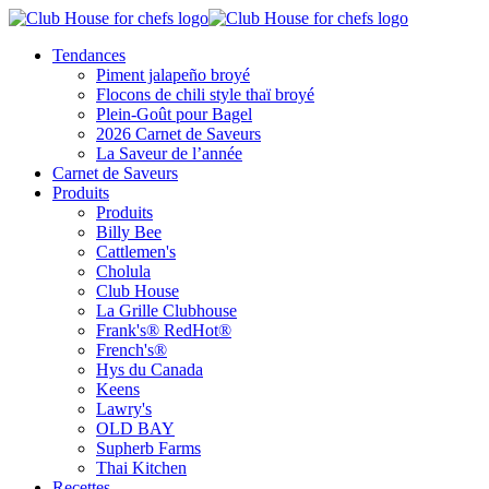
Tendances
Piment jalapeño broyé
Flocons de chili style thaï broyé
Plein-Goût pour Bagel
2026 Carnet de Saveurs
La Saveur de l’année
Carnet de Saveurs
Produits
Produits
Billy Bee
Cattlemen's
Cholula
Club House
La Grille Clubhouse
Frank's® RedHot®
French's®
Hys du Canada
Keens
Lawry's
OLD BAY
Supherb Farms
Thai Kitchen
Recettes