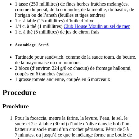
1 tasse (250 millilitres) de fines herbes fraîches mélangées,
comme du persil, de la coriandre, de la menthe, du basilic, de
l’origan ou de l’aneth (feuilles et tiges tendres)
1 c. à table (15 millilitres) d’huile d’olive
1/4 c. à thé (1 millilitres)
Club House Moulin au sel de mer
1 c. à thé (5 millilitres) de jus de citron frais
Assemblage | Sert 6
Tartinade pour sandwich, comme de la sauce toum, du beurre,
de la mayonnaise ou du houmous
2 blocs (d’environ 224 g/8 oz chacun) de fromage halloumi,
coupés en 6 tranches épaisses
1 grosse tomate ancienne, coupée en 6 morceaux
Procedure
Procédure
Pour la focaccia, mettre la farine, la levure, l’eau, le sel, le
sucre et 2 c. à table (30 ml) d’huile d’olive dans le bol d’un
batteur sur socle muni d’un crochet pétrisseur. Pétrir de 5 à
7 minutes, ou jusqu’à ce que le mélange forme une boule de