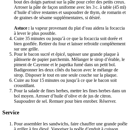
bout des doigts partout sur la pâte pour créer des petits creux.
Arroser la pâte de façon uniforme avec les 3 c. à table (45 ml)
d’huile d’olive restantes et saupoudrer de thym, de romarin et
de graines de sésame supplémentaires, si désiré.
Astuce :
la vapeur provenant du plat d’eau aidera la focaccia
à lever le plus possible.
Cuire 35 minutes ou jusqu’à ce que la focaccia soit dorée et
bien gonflée. Retirer du four et laisser refroidir complètement
sur une grille.
Pour le bacon sucré et épicé, tapisser une grande plaque à
pâtisserie de papier parchemin. Mélanger le sirop d’érable, le
piment de Cayenne et le paprika fumé dans un petit bol.
Badigeonner les deux côtés du bacon avec le mélange de
sirop. Disposer le tout en une seule couche sur la plaque.
Cuire au four 15 minutes ou jusqu’à ce que le bacon soit
croustillant.
Pour la salade de fines herbes, mettre les fines herbes dans un
bol moyen. Arroser d’huile d’olive et de jus de citron.
Saupoudrer de sel. Remuer pour bien enrober. Réserver.
Service
Pour assembler les sandwichs, faire chauffer une grande poêle
à griller à feu élevé. Vaporiser la poêle d’enduit à cuisson