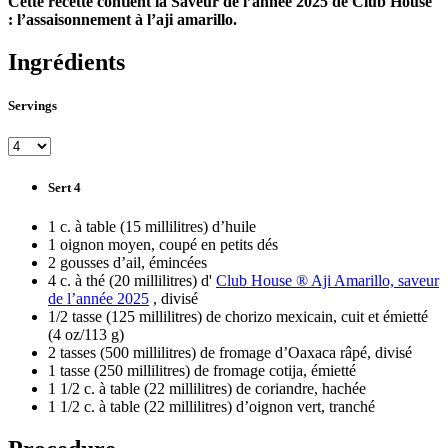
Cette recette contient la Saveur de l’année 2025 de Club House
: l’assaisonnement à l’aji amarillo.
Ingrédients
Servings
Sert 4
1 c. à table (15 millilitres) d’huile
1 oignon moyen, coupé en petits dés
2 gousses d’ail, émincées
4 c. à thé (20 millilitres) d'
Club House ® Aji Amarillo, saveur
de l’année 2025
, divisé
1/2 tasse (125 millilitres) de chorizo mexicain, cuit et émietté
(4 oz/113 g)
2 tasses (500 millilitres) de fromage d’Oaxaca râpé, divisé
1 tasse (250 millilitres) de fromage cotija, émietté
1 1/2 c. à table (22 millilitres) de coriandre, hachée
1 1/2 c. à table (22 millilitres) d’oignon vert, tranché