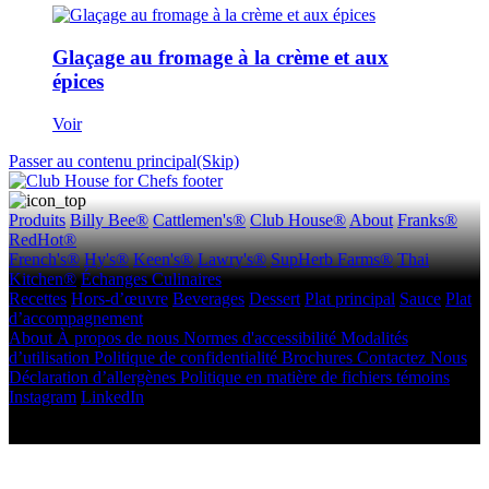
Glaçage au fromage à la crème et aux
épices
Voir
Passer au contenu principal(Skip)
Produits
Billy Bee®
Cattlemen's®
Club House®
About
Franks®
RedHot®
French's®
Hy's®
Keen's®
Lawry's®
SupHerb Farms®
Thai
Kitchen®
Échanges Culinaires
Recettes
Hors-d’œuvre
Beverages
Dessert
Plat principal
Sauce
Plat
d’accompagnement
About
À propos de nous
Normes d'accessibilité
Modalités
d’utilisation
Politique de confidentialité
Brochures
Contactez Nous
Déclaration d’allergènes
Politique en matière de fichiers témoins
Instagram
LinkedIn
Copyright © 2026 McCormick Canada. Tous droits réservés