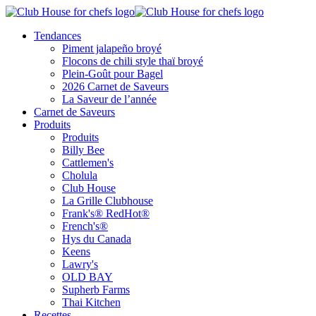
Tendances
Piment jalapeño broyé
Flocons de chili style thaï broyé
Plein-Goût pour Bagel
2026 Carnet de Saveurs
La Saveur de l’année
Carnet de Saveurs
Produits
Produits
Billy Bee
Cattlemen's
Cholula
Club House
La Grille Clubhouse
Frank's® RedHot®
French's®
Hys du Canada
Keens
Lawry's
OLD BAY
Supherb Farms
Thai Kitchen
Recettes