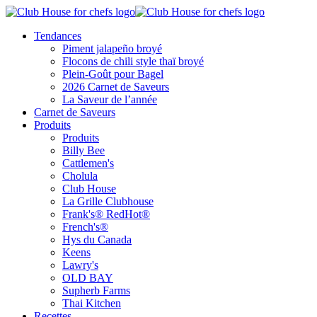
Tendances
Piment jalapeño broyé
Flocons de chili style thaï broyé
Plein-Goût pour Bagel
2026 Carnet de Saveurs
La Saveur de l’année
Carnet de Saveurs
Produits
Produits
Billy Bee
Cattlemen's
Cholula
Club House
La Grille Clubhouse
Frank's® RedHot®
French's®
Hys du Canada
Keens
Lawry's
OLD BAY
Supherb Farms
Thai Kitchen
Recettes