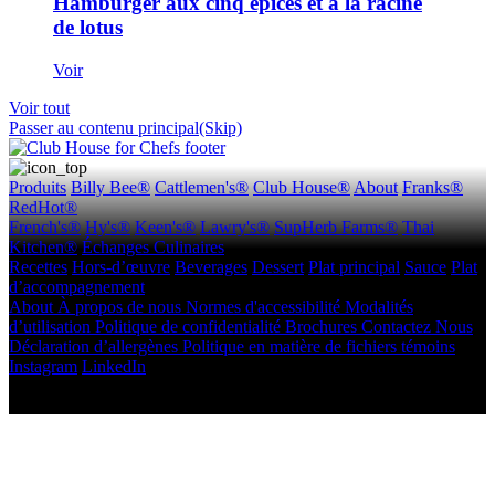
Hamburger aux cinq épices et à la racine
de lotus
Voir
Voir tout
Passer au contenu principal(Skip)
Produits
Billy Bee®
Cattlemen's®
Club House®
About
Franks®
RedHot®
French's®
Hy's®
Keen's®
Lawry's®
SupHerb Farms®
Thai
Kitchen®
Échanges Culinaires
Recettes
Hors-d’œuvre
Beverages
Dessert
Plat principal
Sauce
Plat
d’accompagnement
About
À propos de nous
Normes d'accessibilité
Modalités
d’utilisation
Politique de confidentialité
Brochures
Contactez Nous
Déclaration d’allergènes
Politique en matière de fichiers témoins
Instagram
LinkedIn
Copyright © 2026 McCormick Canada. Tous droits réservés