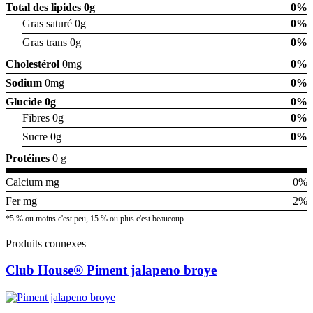
Total des lipides
0g
0%
Gras saturé 0g
0%
Gras trans 0g
0%
Cholestérol
0mg
0%
Sodium
0mg
0%
Glucide
0g
0%
Fibres 0g
0%
Sucre 0g
0%
Protéines
0 g
Calcium mg
0%
Fer mg
2%
*5 % ou moins c'est peu, 15 % ou plus c'est beaucoup
Produits connexes
Club House® Piment jalapeno broye