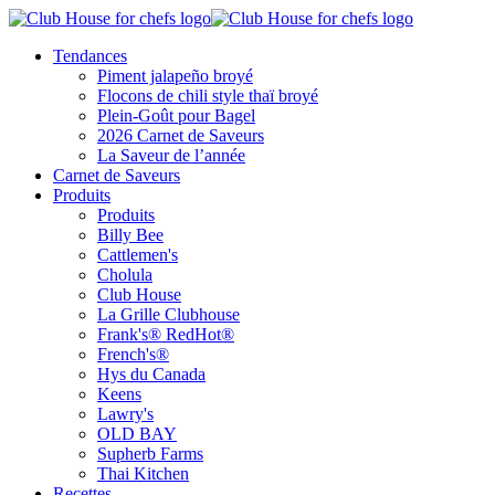
Tendances
Piment jalapeño broyé
Flocons de chili style thaï broyé
Plein-Goût pour Bagel
2026 Carnet de Saveurs
La Saveur de l’année
Carnet de Saveurs
Produits
Produits
Billy Bee
Cattlemen's
Cholula
Club House
La Grille Clubhouse
Frank's® RedHot®
French's®
Hys du Canada
Keens
Lawry's
OLD BAY
Supherb Farms
Thai Kitchen
Recettes