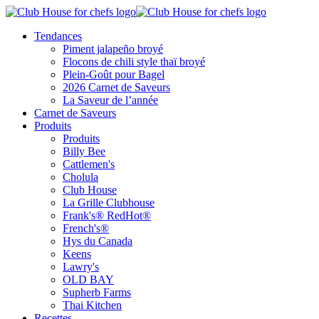
Tendances
Piment jalapeño broyé
Flocons de chili style thaï broyé
Plein-Goût pour Bagel
2026 Carnet de Saveurs
La Saveur de l’année
Carnet de Saveurs
Produits
Produits
Billy Bee
Cattlemen's
Cholula
Club House
La Grille Clubhouse
Frank's® RedHot®
French's®
Hys du Canada
Keens
Lawry's
OLD BAY
Supherb Farms
Thai Kitchen
Recettes