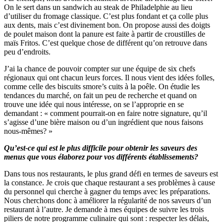
On le sert dans un sandwich au steak de Philadelphie au lieu
d’utiliser du fromage classique. C’est plus fondant et ça colle plus
aux dents, mais c’est divinement bon. On propose aussi des doigts
de poulet maison dont la panure est faite à partir de croustilles de
maïs Fritos. C’est quelque chose de différent qu’on retrouve dans
peu d’endroits.
J’ai la chance de pouvoir compter sur une équipe de six chefs
régionaux qui ont chacun leurs forces. Il nous vient des idées folles,
comme celle des biscuits smore’s cuits à la poêle. On étudie les
tendances du marché, on fait un peu de recherche et quand on
trouve une idée qui nous intéresse, on se l’approprie en se
demandant : « comment pourrait-on en faire notre signature, qu’il
s’agisse d’une bière maison ou d’un ingrédient que nous faisons
nous-mêmes? »
Qu’est-ce qui est le plus difficile pour obtenir les saveurs des
menus que vous élaborez pour vos différents établissements?
Dans tous nos restaurants, le plus grand défi en termes de saveurs est
la constance. Je crois que chaque restaurant a ses problèmes à cause
du personnel qui cherche à gagner du temps avec les préparations.
Nous cherchons donc à améliorer la régularité de nos saveurs d’un
restaurant à l’autre. Je demande à mes équipes de suivre les trois
piliers de notre programme culinaire qui sont : respecter les délais,