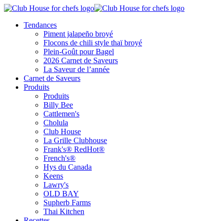
Tendances
Piment jalapeño broyé
Flocons de chili style thaï broyé
Plein-Goût pour Bagel
2026 Carnet de Saveurs
La Saveur de l’année
Carnet de Saveurs
Produits
Produits
Billy Bee
Cattlemen's
Cholula
Club House
La Grille Clubhouse
Frank's® RedHot®
French's®
Hys du Canada
Keens
Lawry's
OLD BAY
Supherb Farms
Thai Kitchen
Recettes