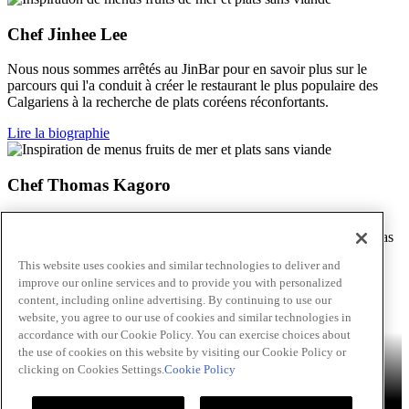
Chef Jinhee Lee
Nous nous sommes arrêtés au JinBar pour en savoir plus sur le
parcours qui l'a conduit à créer le restaurant le plus populaire des
Calgariens à la recherche de plats coréens réconfortants.
Lire la biographie
Chef Thomas Kagoro
De là, il est parti explorer les cuisines de divers groupes de
restauration avant de joindre les rangs du Chakalaka, un bar à tapas
d’inspiration internationale de Calgary, en 2020.
This website uses cookies and similar technologies to deliver and
improve our online services and to provide you with personalized
Lire la biographie
content, including online advertising. By continuing to use our
Passer au contenu principal(Skip)
website, you agree to our use of cookies and similar technologies in
accordance with our Cookie Policy. You can exercise choices about
Produits
Billy Bee®
Cattlemen's®
Club House®
About
Franks®
the use of cookies on this website by visiting our Cookie Policy or
RedHot®
clicking on Cookies Settings.
Cookie Policy
French's®
Hy's®
Keen's®
Lawry's®
SupHerb Farms®
Thai
Kitchen®
Échanges Culinaires